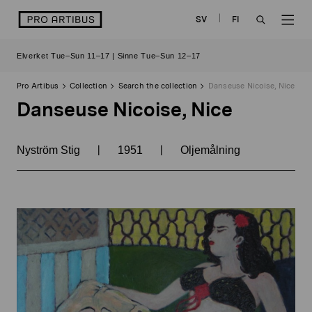
Skip
logo
SV
FI
to
OPEN
OP
content
Elverket Tue–Sun 11–17 | Sinne Tue–Sun 12–17
SEARCH
NAV
Pro Artibus
Collection
Search the collection
Danseuse Nicoise, Nice
Danseuse Nicoise, Nice
|
|
Nyström Stig
1951
Oljemålning