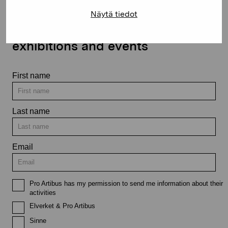
Näytä tiedot
Stay up-to-date on our
exhibitions and events
First name
Last name
Email
Pro Artibus has my permission to send me information about their
activities
Elverket & Pro Artibus
Sinne