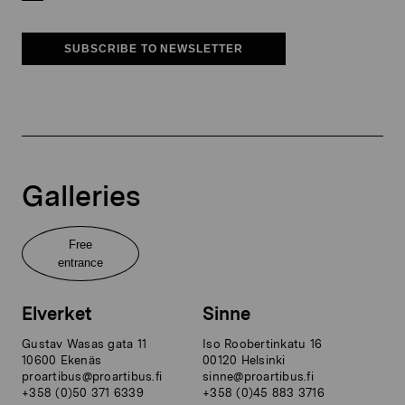
SUBSCRIBE TO NEWSLETTER
Galleries
Free
entrance
Elverket
Sinne
Gustav Wasas gata 11
Iso Roobertinkatu 16
10600 Ekenäs
00120 Helsinki
proartibus@proartibus.fi
sinne@proartibus.fi
+358 (0)50 371 6339
+358 (0)45 883 3716