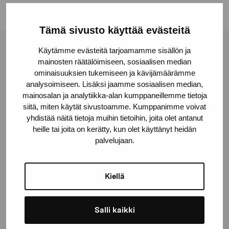
Tämä sivusto käyttää evästeitä
Käytämme evästeitä tarjoamamme sisällön ja
Pro Artibus Foundation
mainosten räätälöimiseen, sosiaalisen median
ominaisuuksien tukemiseen ja kävijämäärämme
analysoimiseen. Lisäksi jaamme sosiaalisen median,
Gustav Wasas gata 11
mainosalan ja analytiikka-alan kumppaneillemme tietoja
10600 Ekenäs
siitä, miten käytät sivustoamme. Kumppanimme voivat
proartibus@proartibus.fi
yhdistää näitä tietoja muihin tietoihin, joita olet antanut
heille tai joita on kerätty, kun olet käyttänyt heidän
+358 (0)50 371 6339
palvelujaan.
Kiellä
Contact us
Salli kaikki