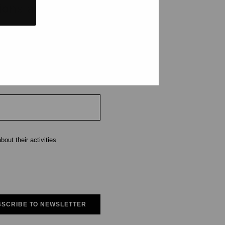
tions and events
e
out their activities
SCRIBE TO NEWSLETTER