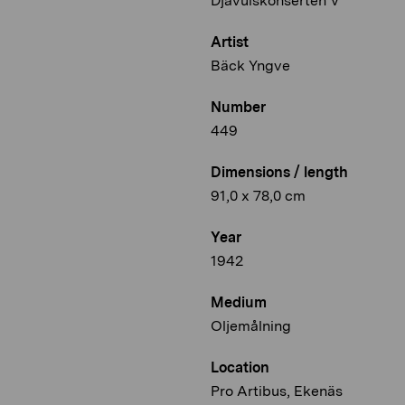
Djävulskonserten V
Artist
Bäck Yngve
Number
449
Dimensions / length
91,0 x 78,0 cm
Year
1942
Medium
Oljemålning
Location
Pro Artibus, Ekenäs