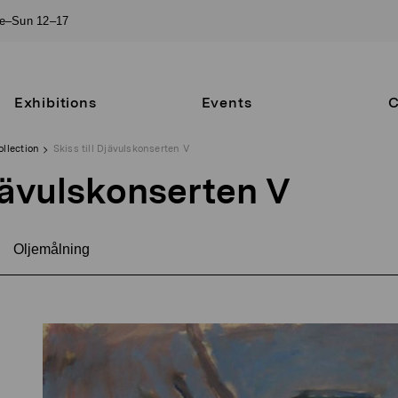
ue–Sun 12–17
Exhibitions
Events
C
ollection
Skiss till Djävulskonserten V
Djävulskonserten V
Oljemålning