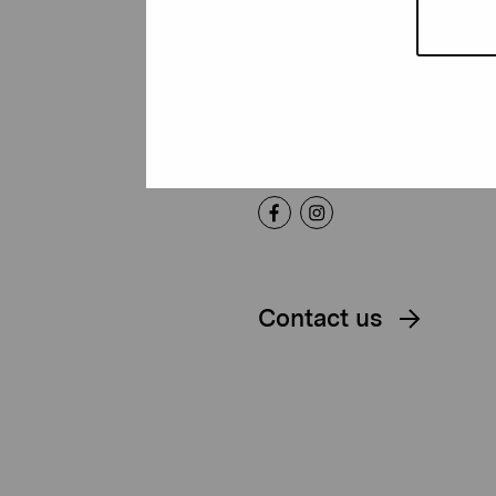
Foundation
Gustav Wasas gata 11
10600 Ekenäs
proartibus@proartibus.fi
+358 (0)50 371 6339
Contact us