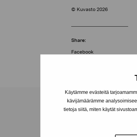
© Kuvasto 2026
Share:
Facebook
Linkedin
Käytämme evästeitä tarjoamamme 
kävijämäärämme analysoimiseen
tietoja siitä, miten käytät sivusto
Pro Artibus