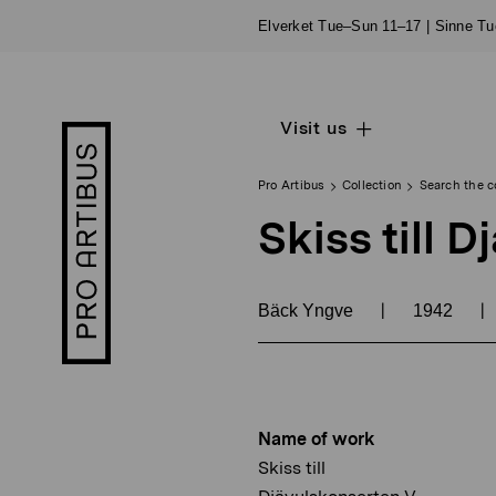
Skip
Elverket Tue–Sun 11–17 | Sinne T
to
content
Visit us
Open
Pro
sub
Artibus
navigation
logo
Pro Artibus
Collection
Search the c
Skiss till 
|
|
Bäck Yngve
1942
Name of work
Skiss till