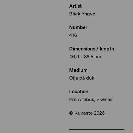
Artist
Bäck Yngve
Number
416
Dimensions / length
46,0 x 38,5 cm
Medium
Olja på duk
Location
Pro Artibus, Ekenäs
© Kuvasto 2026