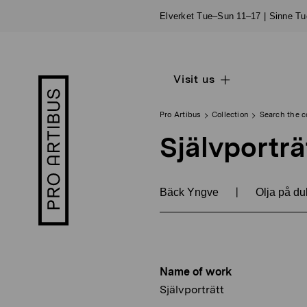
Skip
Elverket Tue–Sun 11–17 | Sinne T
to
content
Visit us
Open
Pro
sub
Artibus
navigation
logo
Pro Artibus
Collection
Search the c
Självporträ
|
Bäck Yngve
Olja på du
Name of work
Självporträtt