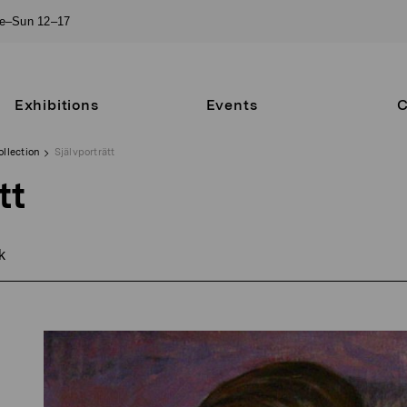
ue–Sun 12–17
Exhibitions
Events
C
ollection
Självporträtt
tt
k