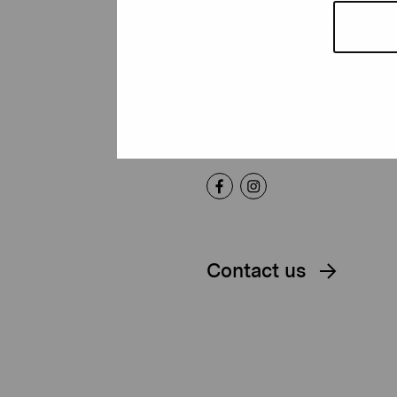
Foundation
Gustav Wasas gata 11
10600 Ekenäs
proartibus@proartibus.fi
+358 (0)50 371 6339
Contact us