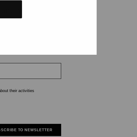
tions and events
e
out their activities
SCRIBE TO NEWSLETTER