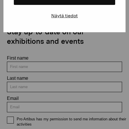
Näytä tiedot
Stay up-to-date on our
exhibitions and events
First name
Last name
Email
Pro Artibus has my permission to send me information about their
activities