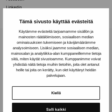
Linkedin
Tämä sivusto käyttää evästeitä
Käytämme evästeitä tarjoamamme sisällön ja
mainosten räätälöimiseen, sosiaalisen median
Pro Artibus Foundation
ominaisuuksien tukemiseen ja kävijämäärämme
analysoimiseen. Lisäksi jaamme sosiaalisen median,
mainosalan ja analytiikka-alan kumppaneillemme tietoja
Gustav Wasas gata 11
siitä, miten käytät sivustoamme. Kumppanimme voivat
10600 Ekenäs
yhdistää näitä tietoja muihin tietoihin, joita olet antanut
heille tai joita on kerätty, kun olet käyttänyt heidän
proartibus@proartibus.fi
palvelujaan.
+358 (0)50 371 6339
Kiellä
Contact us
Salli kaikki