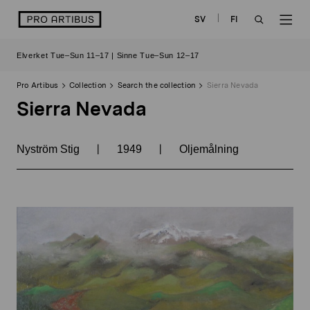
Skip
logo
SV
FI
to
OPEN
OP
content
Elverket Tue–Sun 11–17 | Sinne Tue–Sun 12–17
SEARCH
NAV
Pro Artibus
Collection
Search the collection
Sierra Nevada
Sierra Nevada
|
|
Nyström Stig
1949
Oljemålning