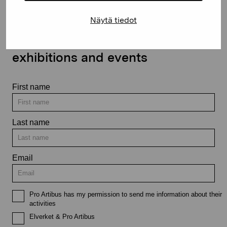
Näytä tiedot
Stay up-to-date on our
exhibitions and events
First name
Last name
Email
Pro Artibus has my permission to send me information about their
activities
Elverket & Pro Artibus