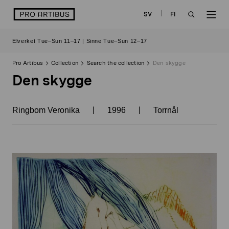
Skip
logo
SV
FI
to
OPEN
OP
content
Elverket Tue–Sun 11–17 | Sinne Tue–Sun 12–17
SEARCH
NAV
Pro Artibus
Collection
Search the collection
Den skygge
Den skygge
|
|
Ringbom Veronika
1996
Torrnål