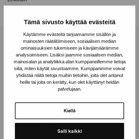
Tämä sivusto käyttää evästeitä
Käytämme evästeitä tarjoamamme sisällön ja
Pro Artibus Foundation
mainosten räätälöimiseen, sosiaalisen median
ominaisuuksien tukemiseen ja kävijämäärämme
analysoimiseen. Lisäksi jaamme sosiaalisen median,
mainosalan ja analytiikka-alan kumppaneillemme tietoja
Gustav Wasas gata 11
siitä, miten käytät sivustoamme. Kumppanimme voivat
10600 Ekenäs
yhdistää näitä tietoja muihin tietoihin, joita olet antanut
proartibus@proartibus.fi
heille tai joita on kerätty, kun olet käyttänyt heidän
+358 (0)50 371 6339
palvelujaan.
Kiellä
Contact us
Salli kaikki