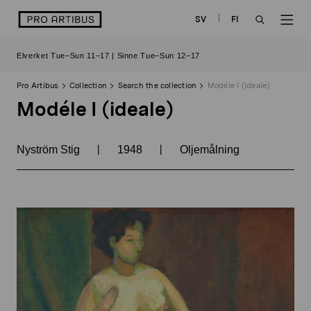
Skip
logo
SV
FI
to
OPEN
OP
content
Elverket Tue–Sun 11–17 | Sinne Tue–Sun 12–17
SEARCH
NAV
Pro Artibus
Collection
Search the collection
Modéle I (ideale)
Modéle I (ideale)
|
|
Nyström Stig
1948
Oljemålning