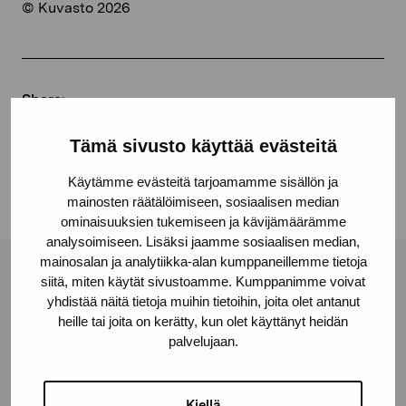
© Kuvasto 2026
Share:
Facebook
Tämä sivusto käyttää evästeitä
Linkedin
Käytämme evästeitä tarjoamamme sisällön ja
mainosten räätälöimiseen, sosiaalisen median
ominaisuuksien tukemiseen ja kävijämäärämme
analysoimiseen. Lisäksi jaamme sosiaalisen median,
mainosalan ja analytiikka-alan kumppaneillemme tietoja
Pro Artibus Foundation
siitä, miten käytät sivustoamme. Kumppanimme voivat
yhdistää näitä tietoja muihin tietoihin, joita olet antanut
heille tai joita on kerätty, kun olet käyttänyt heidän
palvelujaan.
Gustav Wasas gata 11
10600 Ekenäs
proartibus@proartibus.fi
Kiellä