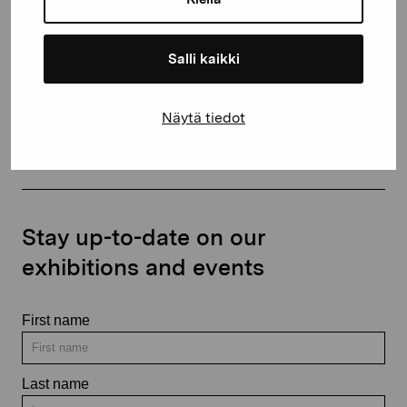
+358 (0)50 371 6339
Salli kaikki
Näytä tiedot
Contact us
Stay up-to-date on our
exhibitions and events
First name
Last name