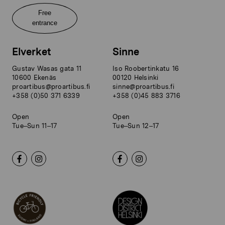
Free
entrance
Elverket
Sinne
Gustav Wasas gata 11
Iso Roobertinkatu 16
10600 Ekenäs
00120 Helsinki
proartibus@proartibus.fi
sinne@proartibus.fi
+358 (0)50 371 6339
+358 (0)45 883 3716
Open
Open
Tue–Sun 11–17
Tue–Sun 12–17