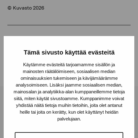
© Kuvasto 2026
Share:
Facebook
Tämä sivusto käyttää evästeitä
Linkedin
Käytämme evästeitä tarjoamamme sisällön ja
mainosten räätälöimiseen, sosiaalisen median
ominaisuuksien tukemiseen ja kävijämäärämme
analysoimiseen. Lisäksi jaamme sosiaalisen median,
mainosalan ja analytiikka-alan kumppaneillemme tietoja
siitä, miten käytät sivustoamme. Kumppanimme voivat
Pro Artibus Foundation
yhdistää näitä tietoja muihin tietoihin, joita olet antanut
heille tai joita on kerätty, kun olet käyttänyt heidän
palvelujaan.
Gustav Wasas gata 11
10600 Ekenäs