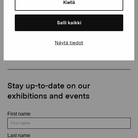
proartibus@proartibus.fi
Kiellä
+358 (0)50 371 6339
Salli kaikki
Näytä tiedot
Contact us
Stay up-to-date on our
exhibitions and events
First name
Last name