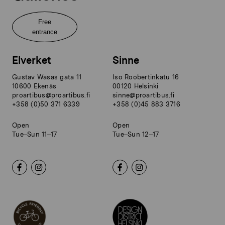
Free
entrance
Elverket
Sinne
Gustav Wasas gata 11
Iso Roobertinkatu 16
10600 Ekenäs
00120 Helsinki
proartibus@proartibus.fi
sinne@proartibus.fi
+358 (0)50 371 6339
+358 (0)45 883 3716
Open
Open
Tue–Sun 11–17
Tue–Sun 12–17