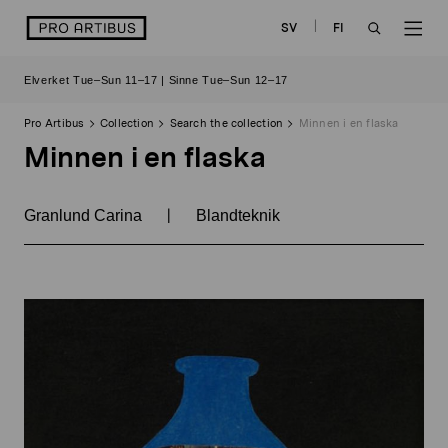
Skip
logo
SV
FI
to
OPEN
OP
content
Elverket Tue–Sun 11–17 | Sinne Tue–Sun 12–17
SEARCH
NAV
Pro Artibus
Collection
Search the collection
Minnen i en flaska
Minnen i en flaska
|
Granlund Carina
Blandteknik