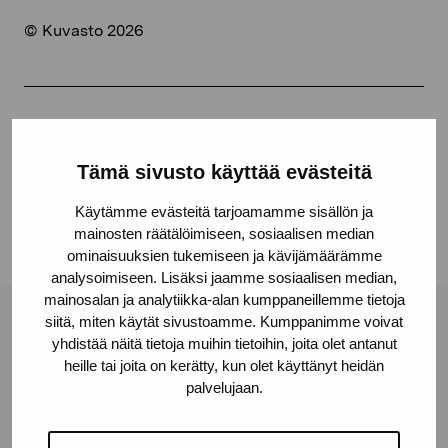
© Kuvasto 2026
Share:
Facebook
Tämä sivusto käyttää evästeitä
Linkedin
Käytämme evästeitä tarjoamamme sisällön ja
mainosten räätälöimiseen, sosiaalisen median
ominaisuuksien tukemiseen ja kävijämäärämme
analysoimiseen. Lisäksi jaamme sosiaalisen median,
mainosalan ja analytiikka-alan kumppaneillemme tietoja
siitä, miten käytät sivustoamme. Kumppanimme voivat
Pro Artibus Foundation
yhdistää näitä tietoja muihin tietoihin, joita olet antanut
heille tai joita on kerätty, kun olet käyttänyt heidän
palvelujaan.
Gustav Wasas gata 11
10600 Ekenäs