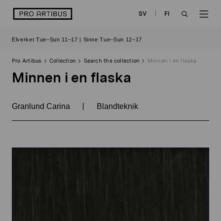
Skip
logo
SV
FI
to
OPEN
OP
content
Elverket Tue–Sun 11–17 | Sinne Tue–Sun 12–17
SEARCH
NAV
Pro Artibus
Collection
Search the collection
Minnen i en flaska
Minnen i en flaska
|
Granlund Carina
Blandteknik