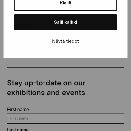
proartibus@proartibus.fi
Kiellä
+358 (0)50 371 6339
Salli kaikki
Näytä tiedot
Contact us
Stay up-to-date on our
exhibitions and events
First name
Last name