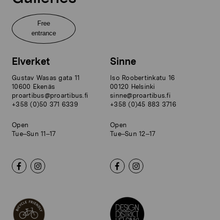
Free
entrance
Elverket
Sinne
Gustav Wasas gata 11
Iso Roobertinkatu 16
10600 Ekenäs
00120 Helsinki
proartibus@proartibus.fi
sinne@proartibus.fi
+358 (0)50 371 6339
+358 (0)45 883 3716
Open
Open
Tue–Sun 11–17
Tue–Sun 12–17