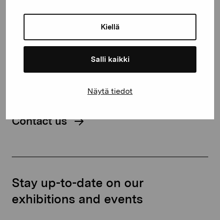
Gustav Wasas gata 11
Kiellä
10600 Ekenäs
proartibus@proartibus.fi
Salli kaikki
+358 (0)50 371 6339
Näytä tiedot
Contact us
Stay up-to-date on our
exhibitions and events