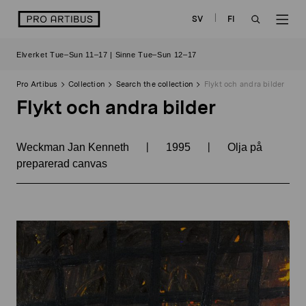
Skip
logo
SV
FI
to
OPEN
OP
content
Elverket Tue–Sun 11–17 | Sinne Tue–Sun 12–17
SEARCH
NAV
Pro Artibus
Collection
Search the collection
Flykt och andra bilder
Flykt och andra bilder
|
|
Weckman Jan Kenneth
1995
Olja på
preparerad canvas