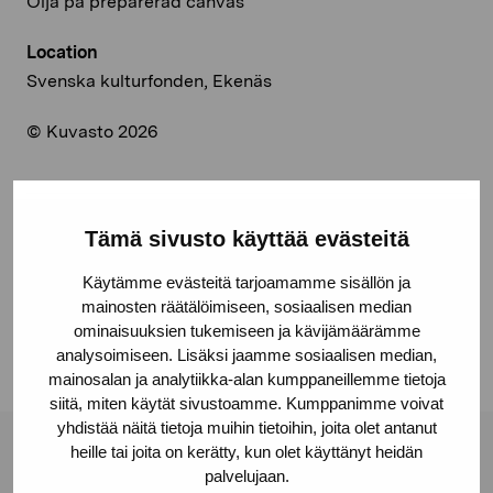
Olja på preparerad canvas
Location
Svenska kulturfonden, Ekenäs
© Kuvasto 2026
Tämä sivusto käyttää evästeitä
Share:
Käytämme evästeitä tarjoamamme sisällön ja
Facebook
mainosten räätälöimiseen, sosiaalisen median
Linkedin
ominaisuuksien tukemiseen ja kävijämäärämme
analysoimiseen. Lisäksi jaamme sosiaalisen median,
mainosalan ja analytiikka-alan kumppaneillemme tietoja
siitä, miten käytät sivustoamme. Kumppanimme voivat
yhdistää näitä tietoja muihin tietoihin, joita olet antanut
heille tai joita on kerätty, kun olet käyttänyt heidän
Pro Artibus Foundation
palvelujaan.