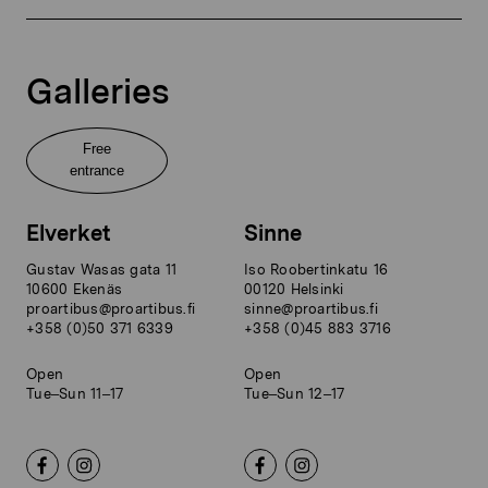
Galleries
Free
entrance
Elverket
Sinne
Gustav Wasas gata 11
Iso Roobertinkatu 16
10600 Ekenäs
00120 Helsinki
proartibus@proartibus.fi
sinne@proartibus.fi
+358 (0)50 371 6339
+358 (0)45 883 3716
Open
Open
Tue–Sun 11–17
Tue–Sun 12–17