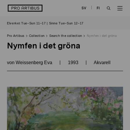
Skip
logo
SV
FI
to
OPEN
OP
content
Elverket Tue–Sun 11–17 | Sinne Tue–Sun 12–17
SEARCH
NAV
Pro Artibus
Collection
Search the collection
Nymfen i det gröna
Nymfen i det gröna
|
|
von Weissenberg Eva
1993
Akvarell