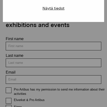
Näytä tiedot
Stay up-to-date on our
exhibitions and events
First name
Last name
Email
Pro Artibus has my permission to send me information about their
activities
Elverket & Pro Artibus
Sinne