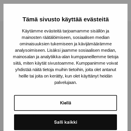
Tämä sivusto käyttää evästeitä
Käytämme evästeitä tarjoamamme sisällön ja
Pro Artibus Foundation
mainosten räätälöimiseen, sosiaalisen median
ominaisuuksien tukemiseen ja kävijämäärämme
analysoimiseen. Lisäksi jaamme sosiaalisen median,
Gustav Wasas gata 11
mainosalan ja analytiikka-alan kumppaneillemme tietoja
10600 Ekenäs
siitä, miten käytät sivustoamme. Kumppanimme voivat
yhdistää näitä tietoja muihin tietoihin, joita olet antanut
proartibus@proartibus.fi
heille tai joita on kerätty, kun olet käyttänyt heidän
+358 (0)50 371 6339
palvelujaan.
Kiellä
Contact us
Salli kaikki