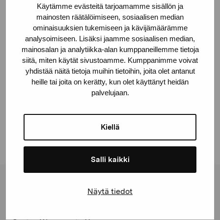
Location
Käytämme evästeitä tarjoamamme sisällön ja
Pro Artibus, Ekenäs
mainosten räätälöimiseen, sosiaalisen median
ominaisuuksien tukemiseen ja kävijämäärämme
analysoimiseen. Lisäksi jaamme sosiaalisen median,
© Kuvasto 2026
mainosalan ja analytiikka-alan kumppaneillemme tietoja
siitä, miten käytät sivustoamme. Kumppanimme voivat
yhdistää näitä tietoja muihin tietoihin, joita olet antanut
heille tai joita on kerätty, kun olet käyttänyt heidän
Share:
palvelujaan.
Facebook
Linkedin
Kiellä
Salli kaikki
Pro Artibus Foundation
Näytä tiedot