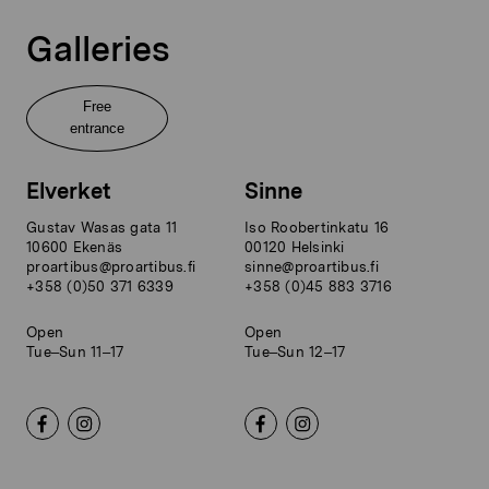
Galleries
Free
entrance
Elverket
Sinne
Gustav Wasas gata 11
Iso Roobertinkatu 16
10600 Ekenäs
00120 Helsinki
proartibus@proartibus.fi
sinne@proartibus.fi
+358 (0)50 371 6339
+358 (0)45 883 3716
Open
Open
Tue–Sun 11–17
Tue–Sun 12–17