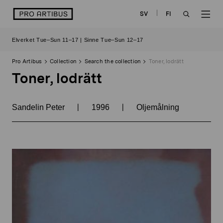
Skip
logo
SV
FI
to
OPEN
OP
content
Elverket Tue–Sun 11–17 | Sinne Tue–Sun 12–17
SEARCH
NAV
Pro Artibus
Collection
Search the collection
Toner, lodrätt
Toner, lodrätt
|
|
Sandelin Peter
1996
Oljemålning