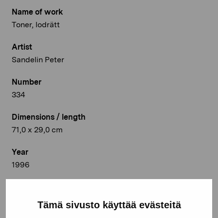
Name of work
Toner, lodrätt
Artist
Sandelin Peter
Number
334
Dimensions / length
71,0 x 29,0 cm
Year
1996
Medium
Oljemålning
Tämä sivusto käyttää evästeitä