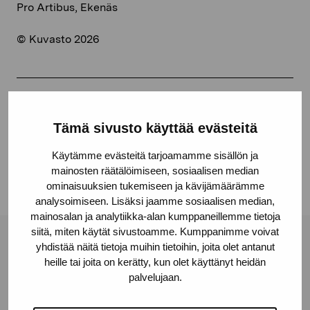
Pro Artibus, Ekenäs
© Kuvasto 2026
Share:
Tämä sivusto käyttää evästeitä
Facebook
Käytämme evästeitä tarjoamamme sisällön ja
Linkedin
mainosten räätälöimiseen, sosiaalisen median
ominaisuuksien tukemiseen ja kävijämäärämme
analysoimiseen. Lisäksi jaamme sosiaalisen median,
mainosalan ja analytiikka-alan kumppaneillemme tietoja
siitä, miten käytät sivustoamme. Kumppanimme voivat
Pro Artibus Foundation
yhdistää näitä tietoja muihin tietoihin, joita olet antanut
heille tai joita on kerätty, kun olet käyttänyt heidän
palvelujaan.
Gustav Wasas gata 11