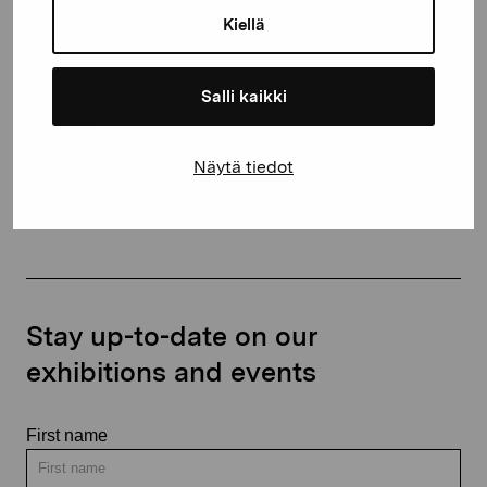
10600 Ekenäs
Kiellä
proartibus@proartibus.fi
+358 (0)50 371 6339
Salli kaikki
Näytä tiedot
Contact us
Stay up-to-date on our
exhibitions and events
First name