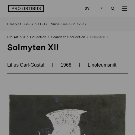
Skip
logo
SV
FI
to
OPEN
OP
content
Elverket Tue–Sun 11–17 | Sinne Tue–Sun 12–17
SEARCH
NAV
Pro Artibus
Collection
Search the collection
Solmyten XII
Solmyten XII
|
|
Lilius Carl-Gustaf
1968
Linoleumsnitt