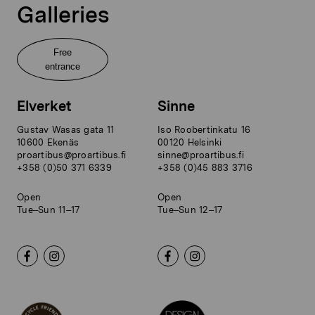
Galleries
Free
entrance
Elverket
Sinne
Gustav Wasas gata 11
Iso Roobertinkatu 16
10600 Ekenäs
00120 Helsinki
proartibus@proartibus.fi
sinne@proartibus.fi
+358 (0)50 371 6339
+358 (0)45 883 3716
Open
Open
Tue–Sun 11–17
Tue–Sun 12–17