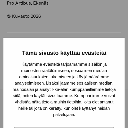
Pro Artibus, Ekenäs
© Kuvasto 2026
Share:
Tämä sivusto käyttää evästeitä
Facebook
Käytämme evästeitä tarjoamamme sisällön ja
Linkedin
mainosten räätälöimiseen, sosiaalisen median
ominaisuuksien tukemiseen ja kävijämäärämme
analysoimiseen. Lisäksi jaamme sosiaalisen median,
mainosalan ja analytiikka-alan kumppaneillemme tietoja
siitä, miten käytät sivustoamme. Kumppanimme voivat
Pro Artibus Foundation
yhdistää näitä tietoja muihin tietoihin, joita olet antanut
heille tai joita on kerätty, kun olet käyttänyt heidän
palvelujaan.
Gustav Wasas gata 11