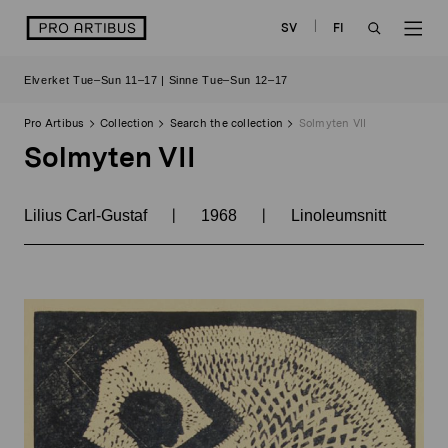
Skip
logo
SV
FI
to
OPEN
OP
content
Elverket Tue–Sun 11–17 | Sinne Tue–Sun 12–17
SEARCH
NAV
Pro Artibus
Collection
Search the collection
Solmyten VII
Solmyten VII
|
|
Lilius Carl-Gustaf
1968
Linoleumsnitt