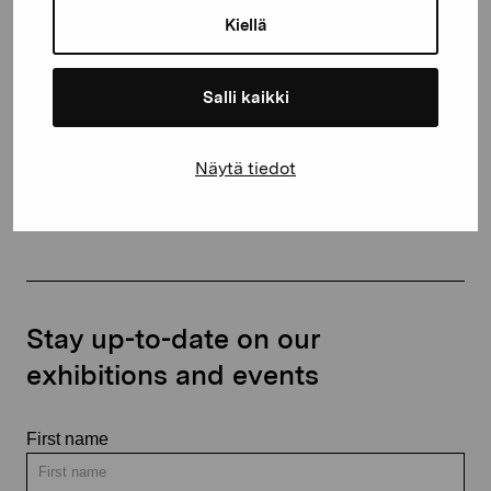
10600 Ekenäs
Kiellä
proartibus@proartibus.fi
+358 (0)50 371 6339
Salli kaikki
Näytä tiedot
Contact us
Stay up-to-date on our
exhibitions and events
First name