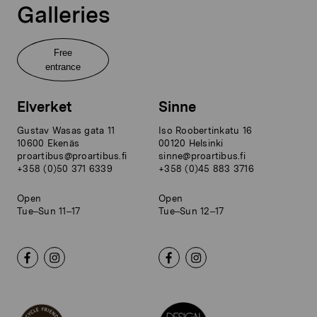
Galleries
Free
entrance
Elverket
Sinne
Gustav Wasas gata 11
Iso Roobertinkatu 16
10600 Ekenäs
00120 Helsinki
proartibus@proartibus.fi
sinne@proartibus.fi
+358 (0)50 371 6339
+358 (0)45 883 3716
Open
Open
Tue–Sun 11–17
Tue–Sun 12–17