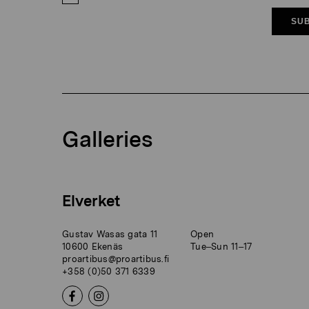
SUB
Galleries
Elverket
Gustav Wasas gata 11
Open
10600 Ekenäs
Tue–Sun 11–17
proartibus@proartibus.fi
+358 (0)50 371 6339