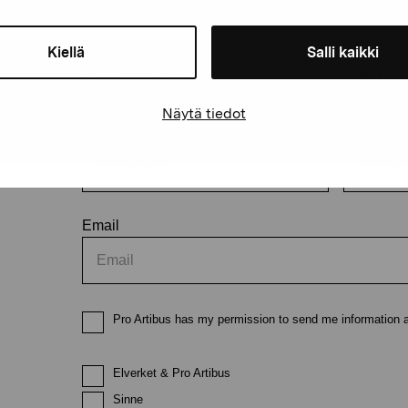
Kiellä
Salli kaikki
Stay up-to-date on our exhibi
Näytä tiedot
First name
Last nam
Email
Pro Artibus has my permission to send me information ab
Elverket & Pro Artibus
Sinne