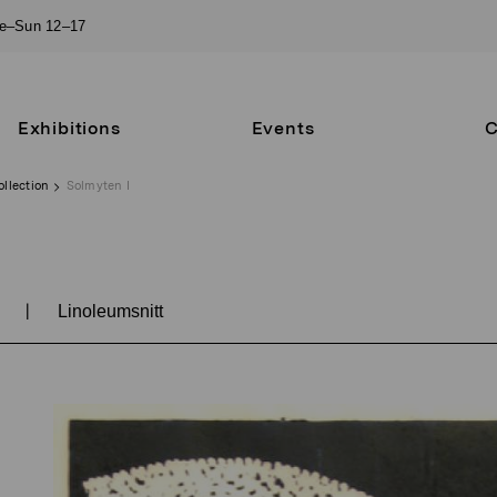
ue–Sun 12–17
Exhibitions
Events
C
ollection
Solmyten I
|
8
Linoleumsnitt