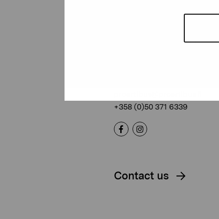
Pro Artibus
Foundation
Gustav Wasas gata 11
10600 Ekenäs
proartibus@proartibus.fi
+358 (0)50 371 6339
Contact us