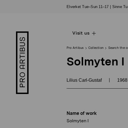
Skip
Elverket Tue–Sun 11–17 | Sinne T
to
content
Visit us
Open
Pro
sub
Artibus
navigation
logo
Pro Artibus
Collection
Search the c
Solmyten I
|
Lilius Carl-Gustaf
196
Name of work
Solmyten I