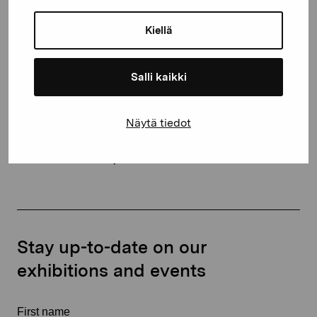
Gustav Wasas gata 11
Kiellä
10600 Ekenäs
proartibus@proartibus.fi
+358 (0)50 371 6339
Salli kaikki
Näytä tiedot
Contact us
Stay up-to-date on our
exhibitions and events
First name