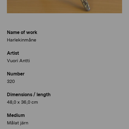
Name of work
Harlekinmåne
Artist
Vuori Antti
Number
320
Dimensions / length
48,0 x 36,0 cm
Medium
Målat järn