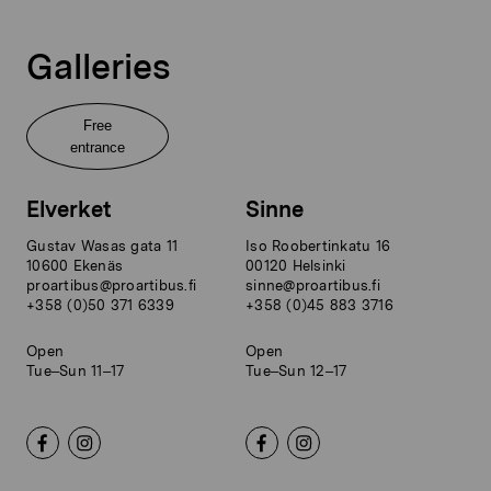
Galleries
Free
entrance
Elverket
Sinne
Gustav Wasas gata 11
Iso Roobertinkatu 16
10600 Ekenäs
00120 Helsinki
proartibus@proartibus.fi
sinne@proartibus.fi
+358 (0)50 371 6339
+358 (0)45 883 3716
Open
Open
Tue–Sun 11–17
Tue–Sun 12–17