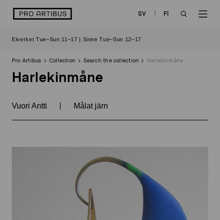
Skip
logo
SV
FI
to
OPEN
OP
content
Elverket Tue–Sun 11–17 | Sinne Tue–Sun 12–17
SEARCH
NAV
Pro Artibus
Collection
Search the collection
Harlekinmåne
Harlekinmåne
|
Vuori Antti
Målat järn