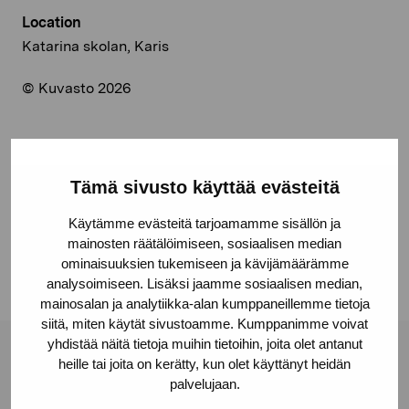
Location
Katarina skolan, Karis
© Kuvasto 2026
Share:
Tämä sivusto käyttää evästeitä
Facebook
Käytämme evästeitä tarjoamamme sisällön ja
mainosten räätälöimiseen, sosiaalisen median
Linkedin
ominaisuuksien tukemiseen ja kävijämäärämme
analysoimiseen. Lisäksi jaamme sosiaalisen median,
mainosalan ja analytiikka-alan kumppaneillemme tietoja
siitä, miten käytät sivustoamme. Kumppanimme voivat
yhdistää näitä tietoja muihin tietoihin, joita olet antanut
Pro Artibus Foundation
heille tai joita on kerätty, kun olet käyttänyt heidän
palvelujaan.