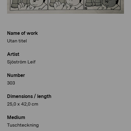
Name of work
Utan titel
Artist
Sjöström Leif
Number
303
Dimensions / length
25,0 x 42,0 cm
Medium
Tuschteckning