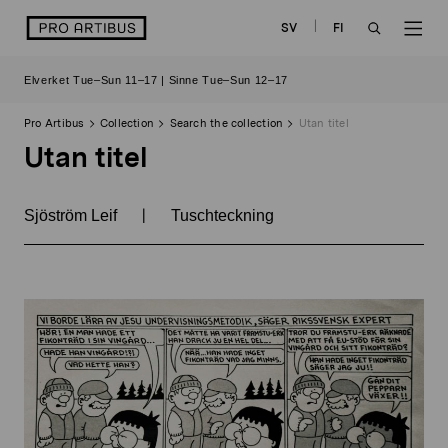
Skip
logo
SV
FI
to
OPEN
OP
content
Elverket Tue–Sun 11–17 | Sinne Tue–Sun 12–17
SEARCH
NAV
Pro Artibus
Collection
Search the collection
Utan titel
Utan titel
|
Sjöström Leif
Tuschteckning