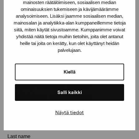
proartibus@proartibus.fi
mainosten räätälöimiseen, sosiaalisen median
+358 (0)50 371 6339
ominaisuuksien tukemiseen ja kävijämäärämme
analysoimiseen. Lisäksi jaamme sosiaalisen median,
mainosalan ja analytiikka-alan kumppaneillemme tietoja
siitä, miten käytät sivustoamme. Kumppanimme voivat
yhdistää näitä tietoja muihin tietoihin, joita olet antanut
heille tai joita on kerätty, kun olet käyttänyt heidän
Contact us
palvelujaan.
Kiellä
Stay up-to-date on our
Salli kaikki
exhibitions and events
Näytä tiedot
First name
Last name