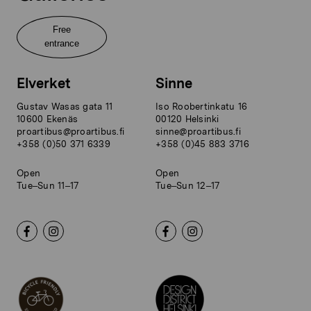
Free
entrance
Elverket
Sinne
Gustav Wasas gata 11
Iso Roobertinkatu 16
10600 Ekenäs
00120 Helsinki
proartibus@proartibus.fi
sinne@proartibus.fi
+358 (0)50 371 6339
+358 (0)45 883 3716
Open
Open
Tue–Sun 11–17
Tue–Sun 12–17