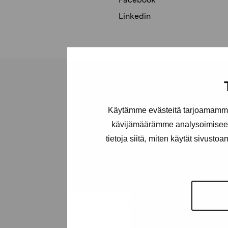
Linkedin
Käytämme evästeitä tarjoamamme 
Pro Artibus
kävijämäärämme analysoimiseen
tietoja siitä, miten käytät sivusto
Foundation
Gustav Wasas gata 11
10600 Ekenäs
proartibus@proartibus.fi
+358 (0)50 371 6339