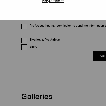
Näytä tiedot
Email
Pro Artibus has my permission to send me information ab
Elverket & Pro Artibus
Sinne
SUB
Galleries