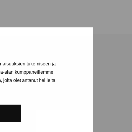
inaisuuksien tukemiseen ja
kka-alan kumppaneillemme
joita olet antanut heille tai
tions and events
e