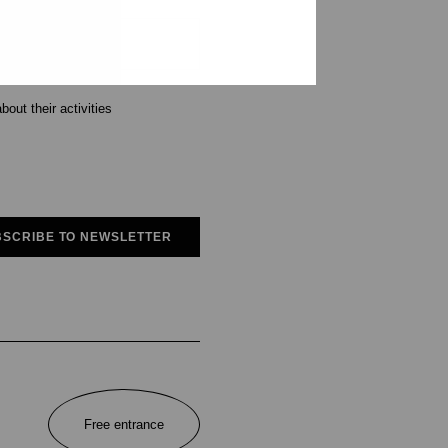
out their activities
SCRIBE TO NEWSLETTER
Free entrance