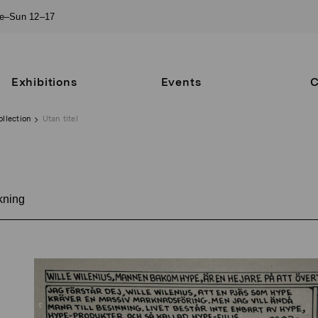
ue–Sun 12–17
Exhibitions
Events
C
ollection
Utan titel
kning