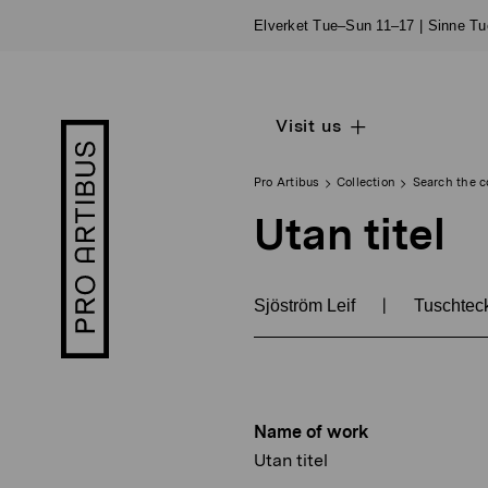
Skip
Elverket Tue–Sun 11–17 | Sinne T
to
content
Visit us
Open
Pro
sub
Artibus
navigation
logo
Pro Artibus
Collection
Search the c
Utan titel
|
Sjöström Leif
Tuschtec
Name of work
Utan titel