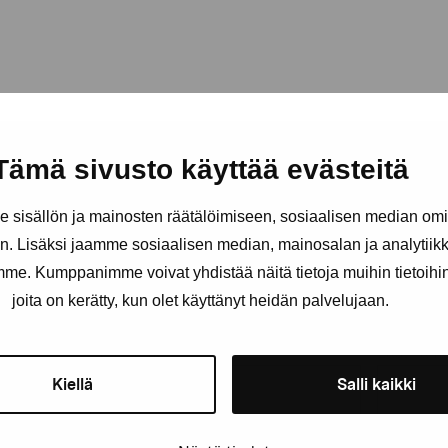
Tämä sivusto käyttää evästeitä
sisällön ja mainosten räätälöimiseen, sosiaalisen median om
. Lisäksi jaamme sosiaalisen median, mainosalan ja analytii
amme. Kumppanimme voivat yhdistää näitä tietoja muihin tietoihin, 
Stay up-to-date on our exhibi
joita on kerätty, kun olet käyttänyt heidän palvelujaan.
First name
Last nam
Kiellä
Salli kaikki