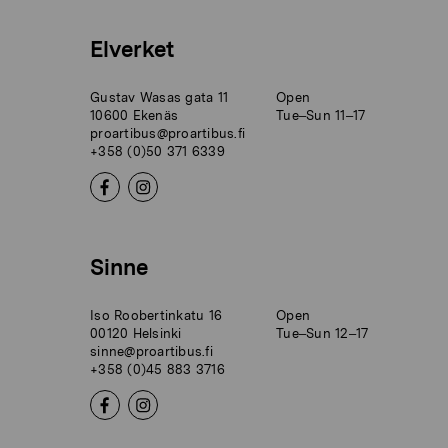
Elverket
Gustav Wasas gata 11
Open
10600 Ekenäs
Tue–Sun 11–17
proartibus@proartibus.fi
+358 (0)50 371 6339
Sinne
Iso Roobertinkatu 16
Open
00120 Helsinki
Tue–Sun 12–17
sinne@proartibus.fi
+358 (0)45 883 3716