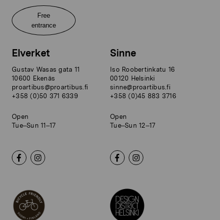
Free
entrance
Elverket
Sinne
Gustav Wasas gata 11
Iso Roobertinkatu 16
10600 Ekenäs
00120 Helsinki
proartibus@proartibus.fi
sinne@proartibus.fi
+358 (0)50 371 6339
+358 (0)45 883 3716
Open
Open
Tue–Sun 11–17
Tue–Sun 12–17