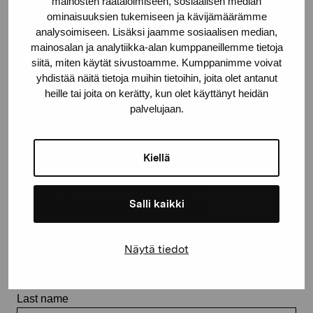
mainosten räätälöimiseen, sosiaalisen median
+358 (0)50 371 6339
ominaisuuksien tukemiseen ja kävijämäärämme
analysoimiseen. Lisäksi jaamme sosiaalisen median,
mainosalan ja analytiikka-alan kumppaneillemme tietoja
siitä, miten käytät sivustoamme. Kumppanimme voivat
yhdistää näitä tietoja muihin tietoihin, joita olet antanut
heille tai joita on kerätty, kun olet käyttänyt heidän
Contact us
palvelujaan.
Kiellä
Stay up-to-date on our
Salli kaikki
exhibitions and events
Näytä tiedot
First name
Last name