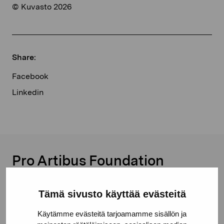
© Kuvasto 2026
Share:
Facebook
Linkedin
Pro Artibus Foundation
Gustav Wasas gata 11
Tämä sivusto käyttää evästeitä
10600 Ekenäs
Käytämme evästeitä tarjoamamme sisällön ja
proartibus@proartibus.fi