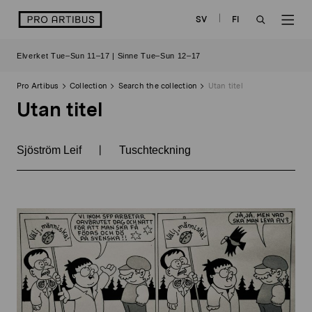
Skip
logo
SV
FI
to
OPEN
OP
content
Elverket Tue–Sun 11–17 | Sinne Tue–Sun 12–17
SEARCH
NAV
Pro Artibus
Collection
Search the collection
Utan titel
Utan titel
|
Sjöström Leif
Tuschteckning