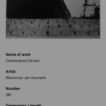
Name of work
Obehindrad tillväxt
Artist
Weckman Jan Kenneth
Number
281
Dimensions / length