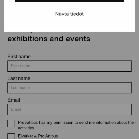
Näytä tiedot
Stay up-to-date on our
exhibitions and events
First name
Last name
Email
Pro Artibus has my permission to send me information about their
activities
Elverket & Pro Artibus