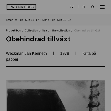
Skip
logo
SV
FI
to
OPEN
OP
content
Elverket Tue–Sun 11–17 | Sinne Tue–Sun 12–17
SEARCH
NAV
Pro Artibus
Collection
Search the collection
Obehindrad tillväxt
Obehindrad tillväxt
|
|
Weckman Jan Kenneth
1978
Krita på
papper