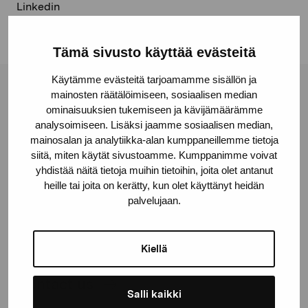
Linkedin
Tämä sivusto käyttää evästeitä
Käytämme evästeitä tarjoamamme sisällön ja
mainosten räätälöimiseen, sosiaalisen median
Pro Artibus Foundation
ominaisuuksien tukemiseen ja kävijämäärämme
analysoimiseen. Lisäksi jaamme sosiaalisen median,
mainosalan ja analytiikka-alan kumppaneillemme tietoja
Gustav Wasas gata 11
siitä, miten käytät sivustoamme. Kumppanimme voivat
10600 Ekenäs
yhdistää näitä tietoja muihin tietoihin, joita olet antanut
proartibus@proartibus.fi
heille tai joita on kerätty, kun olet käyttänyt heidän
+358 (0)50 371 6339
palvelujaan.
Kiellä
Contact us
Salli kaikki