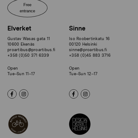
Free
entrance
Elverket
Sinne
Gustav Wasas gata 11
Iso Roobertinkatu 16
10600 Ekenäs
00120 Helsinki
proartibus@proartibus.fi
sinne@proartibus.fi
+358 (0)50 371 6339
+358 (0)45 883 3716
Open
Open
Tue–Sun 11–17
Tue–Sun 12–17