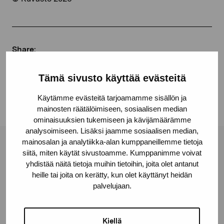
Share:
Facebook
Tämä sivusto käyttää evästeitä
Linkedin
Käytämme evästeitä tarjoamamme sisällön ja
mainosten räätälöimiseen, sosiaalisen median
ominaisuuksien tukemiseen ja kävijämäärämme
analysoimiseen. Lisäksi jaamme sosiaalisen median,
mainosalan ja analytiikka-alan kumppaneillemme tietoja
Pro Artibus Foundation
siitä, miten käytät sivustoamme. Kumppanimme voivat
yhdistää näitä tietoja muihin tietoihin, joita olet antanut
heille tai joita on kerätty, kun olet käyttänyt heidän
Gustav Wasas gata 11
palvelujaan.
10600 Ekenäs
proartibus@proartibus.fi
Kiellä
+358 (0)50 371 6339