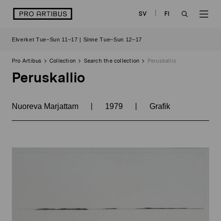
Skip
logo
SV
FI
to
OPEN
OP
content
Elverket Tue–Sun 11–17 | Sinne Tue–Sun 12–17
SEARCH
NAV
Pro Artibus
Collection
Search the collection
Peruskallio
Peruskallio
|
|
Nuoreva Marjattam
1979
Grafik