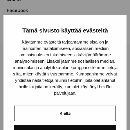
Facebook
Linkedin
Tämä sivusto käyttää evästeitä
Käytämme evästeitä tarjoamamme sisällön ja
mainosten räätälöimiseen, sosiaalisen median
ominaisuuksien tukemiseen ja kävijämäärämme
Pro Artibus Foundation
analysoimiseen. Lisäksi jaamme sosiaalisen median,
mainosalan ja analytiikka-alan kumppaneillemme tietoja
siitä, miten käytät sivustoamme. Kumppanimme voivat
Gustav Wasas gata 11
yhdistää näitä tietoja muihin tietoihin, joita olet antanut
10600 Ekenäs
heille tai joita on kerätty, kun olet käyttänyt heidän
proartibus@proartibus.fi
palvelujaan.
+358 (0)50 371 6339
Kiellä