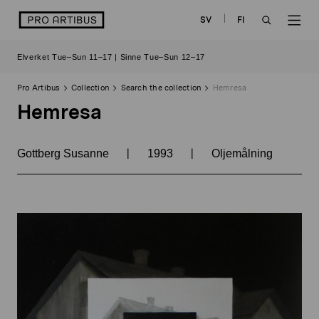
Skip
logo
SV
FI
to
OPEN
OP
content
Elverket Tue–Sun 11–17 | Sinne Tue–Sun 12–17
SEARCH
NAV
Pro Artibus
Collection
Search the collection
Hemresa
Hemresa
|
|
Gottberg Susanne
1993
Oljemålning