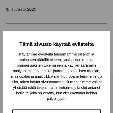
© Kuvasto 2026
Share:
Tämä sivusto käyttää evästeitä
Facebook
Linkedin
Käytämme evästeitä tarjoamamme sisällön ja
mainosten räätälöimiseen, sosiaalisen median
ominaisuuksien tukemiseen ja kävijämäärämme
analysoimiseen. Lisäksi jaamme sosiaalisen median,
mainosalan ja analytiikka-alan kumppaneillemme tietoja
siitä, miten käytät sivustoamme. Kumppanimme voivat
Pro Artibus Foundation
yhdistää näitä tietoja muihin tietoihin, joita olet antanut
heille tai joita on kerätty, kun olet käyttänyt heidän
palvelujaan.
Gustav Wasas gata 11
10600 Ekenäs