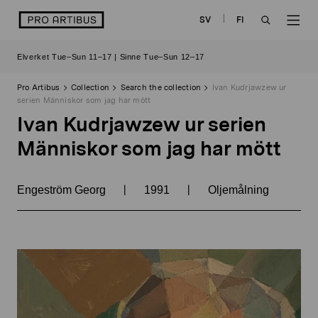
Skip
logo
SV
FI
to
OPEN
OP
content
Elverket Tue–Sun 11–17 | Sinne Tue–Sun 12–17
SEARCH
NAV
Pro Artibus
Collection
Search the collection
Ivan Kudrjawzew ur
serien Människor som jag har mött
Ivan Kudrjawzew ur serien
Människor som jag har mött
|
|
Engeström Georg
1991
Oljemålning