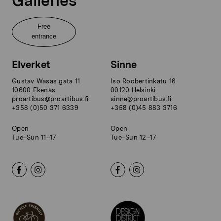
Galleries
Free
entrance
Elverket
Sinne
Gustav Wasas gata 11
Iso Roobertinkatu 16
10600 Ekenäs
00120 Helsinki
proartibus@proartibus.fi
sinne@proartibus.fi
+358 (0)50 371 6339
+358 (0)45 883 3716
Open
Open
Tue–Sun 11–17
Tue–Sun 12–17