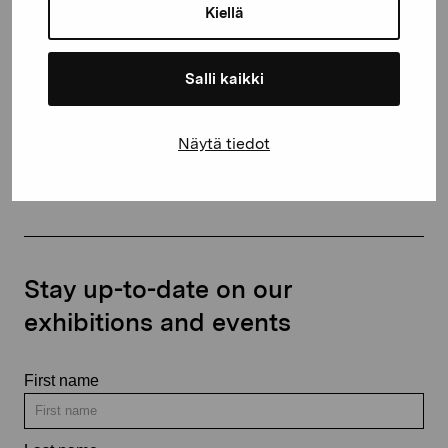
proartibus@proartibus.fi
Kiellä
+358 (0)50 371 6339
Salli kaikki
Näytä tiedot
Contact us
Stay up-to-date on our
exhibitions and events
First name