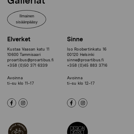
Galleriat
Ilmainen
sisäänpääsy
Elverket
Sinne
Kustaa Vaasan katu 11
Iso Roobertinkatu 16
10600 Tammisaari
00120 Helsinki
proartibus@proartibus.fi
sinne@proartibus.fi
+358 (0)50 371 6339
+358 (0)45 883 3716
Avoinna
Avoinna
ti–su klo 11–17
ti–su klo 12–17