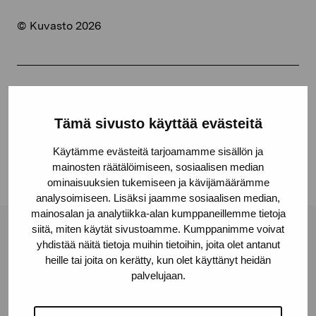
© Kuvasto 2026
Jaa:
Tämä sivusto käyttää evästeitä
Facebook
Linkedin
Käytämme evästeitä tarjoamamme sisällön ja
mainosten räätälöimiseen, sosiaalisen median
ominaisuuksien tukemiseen ja kävijämäärämme
analysoimiseen. Lisäksi jaamme sosiaalisen median,
mainosalan ja analytiikka-alan kumppaneillemme tietoja
siitä, miten käytät sivustoamme. Kumppanimme voivat
Pro Artibus -säätiö
yhdistää näitä tietoja muihin tietoihin, joita olet antanut
heille tai joita on kerätty, kun olet käyttänyt heidän
palvelujaan.
Kustaa Vaasan katu 11
10600 Tammisaari