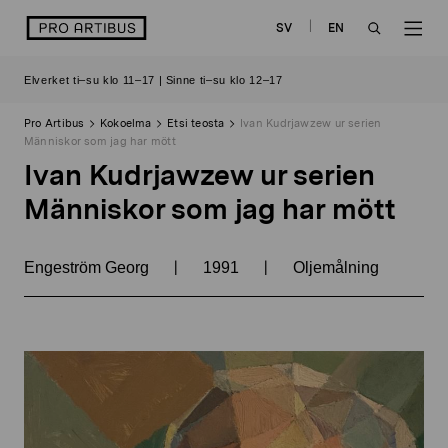
Siirry
logo
SV
EN
sisältöön
OPEN
OP
Elverket ti–su klo 11–17 | Sinne ti–su klo 12–17
SEARCH
NAV
Pro Artibus
Kokoelma
Etsi teosta
Ivan Kudrjawzew ur serien
Människor som jag har mött
Ivan Kudrjawzew ur serien
Människor som jag har mött
|
|
Engeström Georg
1991
Oljemålning