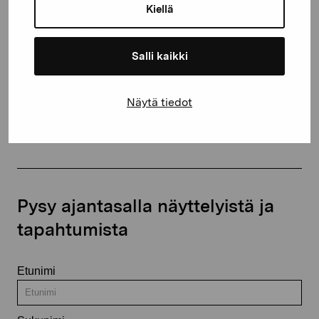
proartibus@proartibus.fi
Kiellä
+358 (0)50 371 6339
Salli kaikki
Näytä tiedot
Ota yhteyttä
Pysy ajantasalla näyttelyistä ja
tapahtumista
Etunimi