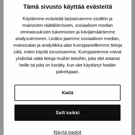
Tämä sivusto käyttää evästeitä
Pro Artibus Foundation
Käytämme evästeitä tarjoamamme sisällön ja
mainosten räätälöimiseen, sosiaalisen median
Gustav Wasas gata 11
ominaisuuksien tukemiseen ja kävijämäärämme
10600 Ekenäs
analysoimiseen. Lisäksi jaamme sosiaalisen median,
mainosalan ja analytiikka-alan kumppaneillemme tietoja
proartibus@proartibus.fi
siitä, miten käytät sivustoamme. Kumppanimme voivat
+358 (0)50 371 6339
yhdistää näitä tietoja muihin tietoihin, joita olet antanut
heille tai joita on kerätty, kun olet käyttänyt heidän
palvelujaan.
Contact us
Kiellä
Salli kaikki
Stay up-to-date on our
Näytä tiedot