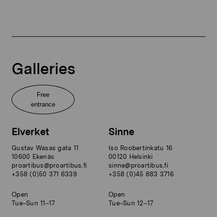
Galleries
Free
entrance
Elverket
Sinne
Gustav Wasas gata 11
Iso Roobertinkatu 16
10600 Ekenäs
00120 Helsinki
proartibus@proartibus.fi
sinne@proartibus.fi
+358 (0)50 371 6339
+358 (0)45 883 3716
Open
Open
Tue–Sun 11–17
Tue–Sun 12–17