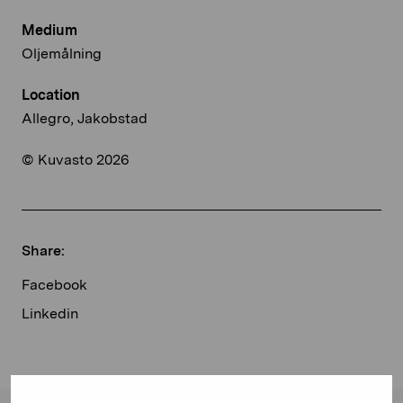
Medium
Oljemålning
Location
Allegro, Jakobstad
© Kuvasto 2026
Share:
Facebook
Linkedin