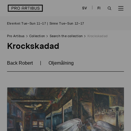
Skip
logo
SV
FI
to
OPEN
OP
content
Elverket Tue–Sun 11–17 | Sinne Tue–Sun 12–17
SEARCH
NAV
Pro Artibus
Collection
Search the collection
Krockskadad
Krockskadad
|
Back Robert
Oljemålning