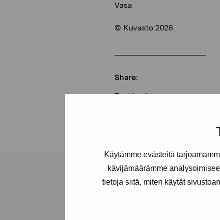
Vasa
© Kuvasto 2026
Share:
Facebook
Linkedin
Käytämme evästeitä tarjoamamme 
kävijämäärämme analysoimiseen
tietoja siitä, miten käytät sivusto
Pro Artibus