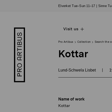
Skip
Elverket Tue–Sun 11–17 | Sinne T
to
content
Visit us
Open
Pro
sub
Artibus
navigation
logo
Pro Artibus
Collection
Search the c
Kottar
|
Lund-Schwela Lisbet
1
Name of work
Kottar