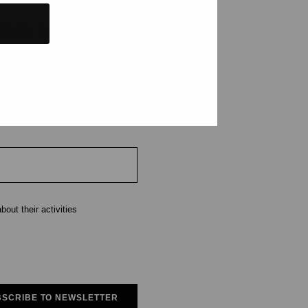
tions and events
e
out their activities
SCRIBE TO NEWSLETTER