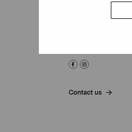
Foundation
Gustav Wasas gata 11
10600 Ekenäs
proartibus@proartibus.fi
+358 (0)50 371 6339
Contact us