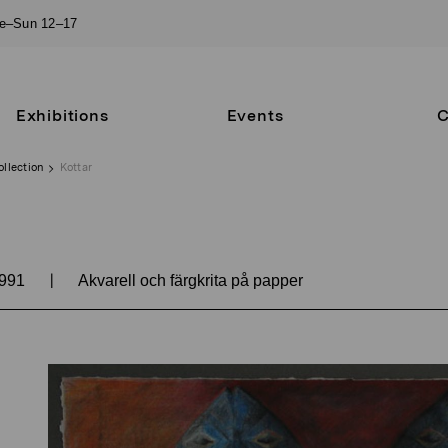
ue–Sun 12–17
Exhibitions
Events
C
ollection
Kottar
|
991
Akvarell och färgkrita på papper