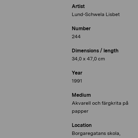
Artist
Lund-Schwela Lisbet
Number
244
Dimensions / length
34,0 x 47,0 cm
Year
1991
Medium
Akvarell och färgkrita på
papper
Location
Borgaregatans skola,