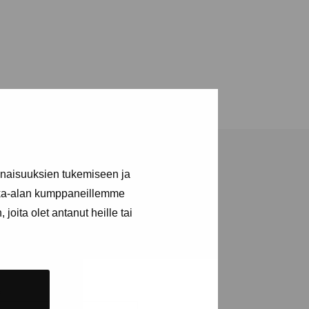
inaisuuksien tukemiseen ja
kka-alan kumppaneillemme
joita olet antanut heille tai
tions and events
e