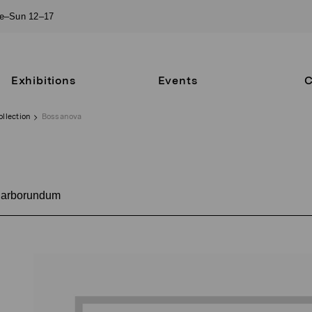
ue–Sun 12–17
Exhibitions
Events
C
ollection
Bossanova
arborundum