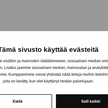
Tämä sivusto käyttää evästeitä
sisällön ja mainosten räätälöimiseen, sosiaalisen median om
. Lisäksi jaamme sosiaalisen median, mainosalan ja analytii
amme. Kumppanimme voivat yhdistää näitä tietoja muihin tietoihin, 
joita on kerätty, kun olet käyttänyt heidän palvelujaan.
Stay up-to-date on our exhibi
Kiellä
Salli kaikki
First name
Last nam