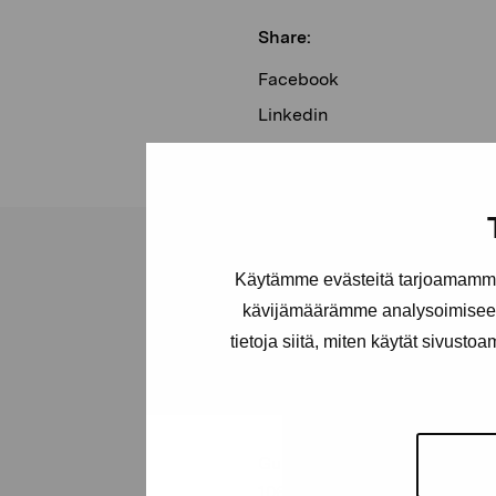
Share:
Facebook
Linkedin
Käytämme evästeitä tarjoamamme 
kävijämäärämme analysoimiseen
tietoja siitä, miten käytät sivusto
Pro Artibus
Foundation
Gustav Wasas gata 11
10600 Ekenäs