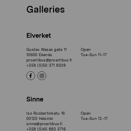
Galleries
Elverket
Gustav Wasas gata 11
Open
10600 Ekenäs
Tue–Sun 11–17
proartibus@proartibus.fi
+358 (0)50 371 6339
Sinne
Iso Roobertinkatu 16
Open
00120 Helsinki
Tue–Sun 12–17
sinne@proartibus.fi
+358 (0)45 883 3716