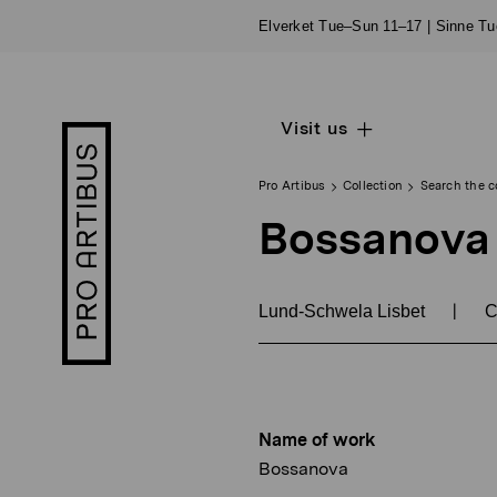
Skip
Elverket Tue–Sun 11–17 | Sinne T
to
content
Visit us
Open
Pro
sub
Artibus
navigation
logo
Pro Artibus
Collection
Search the c
Bossanova
|
Lund-Schwela Lisbet
C
Name of work
Bossanova