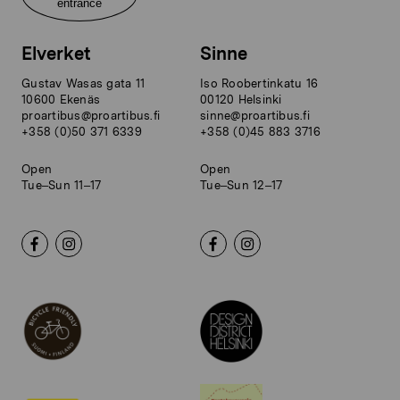
entrance
Elverket
Sinne
Gustav Wasas gata 11
Iso Roobertinkatu 16
10600 Ekenäs
00120 Helsinki
proartibus@proartibus.fi
sinne@proartibus.fi
+358 (0)50 371 6339
+358 (0)45 883 3716
Open
Open
Tue–Sun 11–17
Tue–Sun 12–17