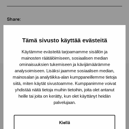
Share:
Facebook
Linkedin
Tämä sivusto käyttää evästeitä
Käytämme evästeitä tarjoamamme sisällön ja
mainosten räätälöimiseen, sosiaalisen median
ominaisuuksien tukemiseen ja kävijämäärämme
analysoimiseen. Lisäksi jaamme sosiaalisen median,
Pro Artibus Foundation
mainosalan ja analytiikka-alan kumppaneillemme tietoja
siitä, miten käytät sivustoamme. Kumppanimme voivat
yhdistää näitä tietoja muihin tietoihin, joita olet antanut
heille tai joita on kerätty, kun olet käyttänyt heidän
Gustav Wasas gata 11
palvelujaan.
10600 Ekenäs
proartibus@proartibus.fi
+358 (0)50 371 6339
Kiellä