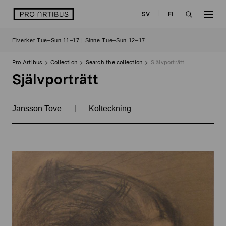
Skip
logo
SV
FI
to
OPEN
OP
content
Elverket Tue–Sun 11–17 | Sinne Tue–Sun 12–17
SEARCH
NAV
Pro Artibus
Collection
Search the collection
Självporträtt
Självporträtt
|
Jansson Tove
Kolteckning