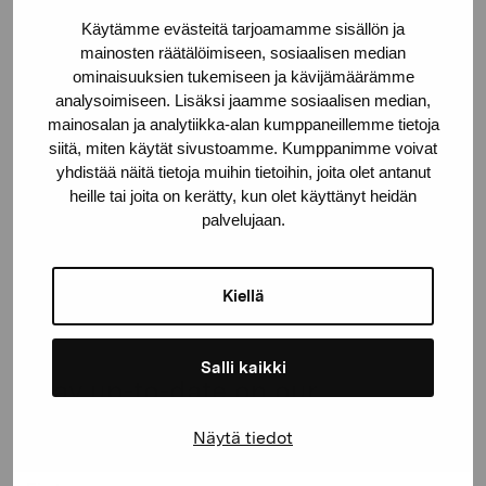
Käytämme evästeitä tarjoamamme sisällön ja
Gustav Wasas gata 11
mainosten räätälöimiseen, sosiaalisen median
10600 Ekenäs
ominaisuuksien tukemiseen ja kävijämäärämme
proartibus@proartibus.fi
analysoimiseen. Lisäksi jaamme sosiaalisen median,
+358 (0)50 371 6339
mainosalan ja analytiikka-alan kumppaneillemme tietoja
siitä, miten käytät sivustoamme. Kumppanimme voivat
yhdistää näitä tietoja muihin tietoihin, joita olet antanut
heille tai joita on kerätty, kun olet käyttänyt heidän
palvelujaan.
Contact us
Kiellä
Salli kaikki
Stay up-to-date on our
exhibitions and events
Näytä tiedot