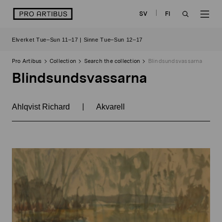
Skip
logo
SV
FI
to
OPEN
OP
content
Elverket Tue–Sun 11–17 | Sinne Tue–Sun 12–17
SEARCH
NAV
Pro Artibus
Collection
Search the collection
Blindsundsvassarna
Blindsundsvassarna
|
Ahlqvist Richard
Akvarell