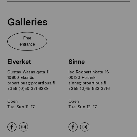
Galleries
Free
entrance
Elverket
Sinne
Gustav Wasas gata 11
Iso Roobertinkatu 16
10600 Ekenäs
00120 Helsinki
proartibus@proartibus.fi
sinne@proartibus.fi
+358 (0)50 371 6339
+358 (0)45 883 3716
Open
Open
Tue–Sun 11–17
Tue–Sun 12–17