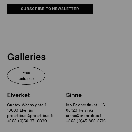
SUBSCRIBE TO NEWSLETTER
Galleries
Free
entrance
Elverket
Sinne
Gustav Wasas gata 11
Iso Roobertinkatu 16
10600 Ekenäs
00120 Helsinki
proartibus@proartibus.fi
sinne@proartibus.fi
+358 (0)50 371 6339
+358 (0)45 883 3716