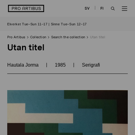
Skip
logo
SV
FI
to
OPEN
OP
content
Elverket Tue–Sun 11–17 | Sinne Tue–Sun 12–17
SEARCH
NAV
Pro Artibus
Collection
Search the collection
Utan titel
Utan titel
|
|
Hautala Jorma
1985
Serigrafi