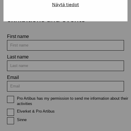
Näytä tiedot
Stay up-to-date on our
exhibitions and events
First name
Last name
Email
Pro Artibus has my permission to send me information about their
activities
Elverket & Pro Artibus
Sinne