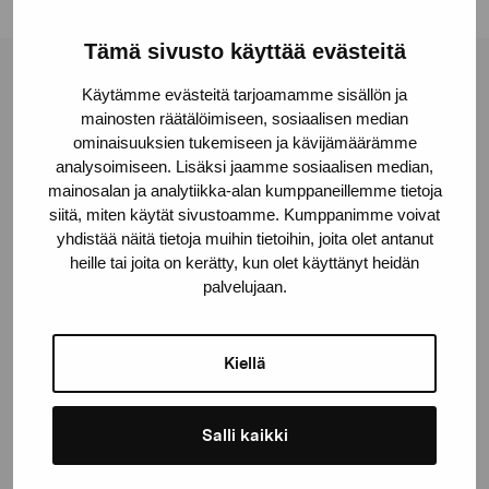
Tämä sivusto käyttää evästeitä
Pro Artibus Foundation
Käytämme evästeitä tarjoamamme sisällön ja
mainosten räätälöimiseen, sosiaalisen median
ominaisuuksien tukemiseen ja kävijämäärämme
Gustav Wasas gata 11
analysoimiseen. Lisäksi jaamme sosiaalisen median,
mainosalan ja analytiikka-alan kumppaneillemme tietoja
10600 Ekenäs
siitä, miten käytät sivustoamme. Kumppanimme voivat
proartibus@proartibus.fi
yhdistää näitä tietoja muihin tietoihin, joita olet antanut
+358 (0)50 371 6339
heille tai joita on kerätty, kun olet käyttänyt heidän
palvelujaan.
Kiellä
Contact us
Salli kaikki