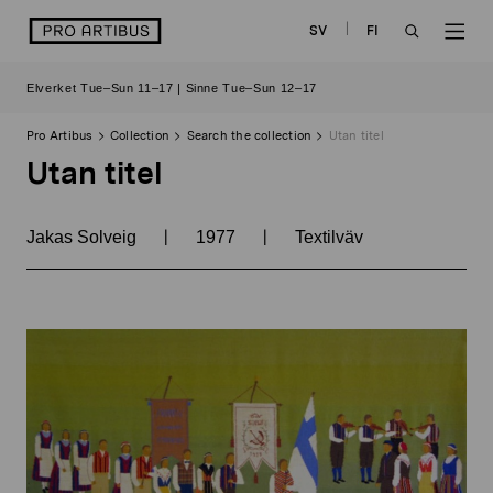
Skip
logo
SV
FI
to
OPEN
OP
content
Elverket Tue–Sun 11–17 | Sinne Tue–Sun 12–17
SEARCH
NAV
Pro Artibus
Collection
Search the collection
Utan titel
Utan titel
|
|
Jakas Solveig
1977
Textilväv