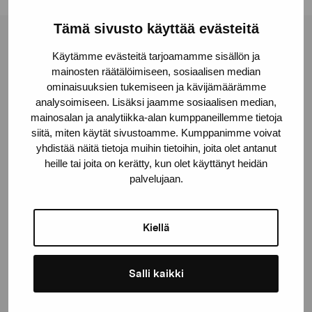
Tämä sivusto käyttää evästeitä
Pro Artibus Foundation
Käytämme evästeitä tarjoamamme sisällön ja
mainosten räätälöimiseen, sosiaalisen median
ominaisuuksien tukemiseen ja kävijämäärämme
Gustav Wasas gata 11
analysoimiseen. Lisäksi jaamme sosiaalisen median,
10600 Ekenäs
mainosalan ja analytiikka-alan kumppaneillemme tietoja
siitä, miten käytät sivustoamme. Kumppanimme voivat
proartibus@proartibus.fi
yhdistää näitä tietoja muihin tietoihin, joita olet antanut
+358 (0)50 371 6339
heille tai joita on kerätty, kun olet käyttänyt heidän
palvelujaan.
Kiellä
Contact us
Salli kaikki