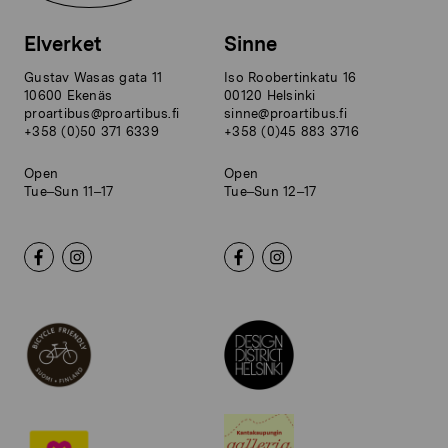
Elverket
Sinne
Gustav Wasas gata 11
Iso Roobertinkatu 16
10600 Ekenäs
00120 Helsinki
proartibus@proartibus.fi
sinne@proartibus.fi
+358 (0)50 371 6339
+358 (0)45 883 3716
Open
Open
Tue–Sun 11–17
Tue–Sun 12–17