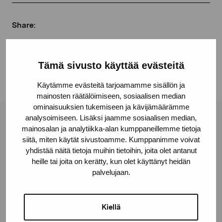
Share:
Facebook
Linkedin
Tämä sivusto käyttää evästeitä
Käytämme evästeitä tarjoamamme sisällön ja
mainosten räätälöimiseen, sosiaalisen median
ominaisuuksien tukemiseen ja kävijämäärämme
analysoimiseen. Lisäksi jaamme sosiaalisen median,
Pro Artibus Foundation
mainosalan ja analytiikka-alan kumppaneillemme tietoja
siitä, miten käytät sivustoamme. Kumppanimme voivat
yhdistää näitä tietoja muihin tietoihin, joita olet antanut
Gustav Wasas gata 11
heille tai joita on kerätty, kun olet käyttänyt heidän
10600 Ekenäs
palvelujaan.
proartibus@proartibus.fi
+358 (0)50 371 6339
Kiellä