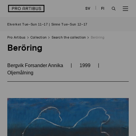
Skip
logo
SV
FI
to
OPEN
OP
content
Elverket Tue–Sun 11–17 | Sinne Tue–Sun 12–17
SEARCH
NAV
Pro Artibus
Collection
Search the collection
Beröring
Beröring
|
|
Bergvik Forsander Annika
1999
Oljemålning