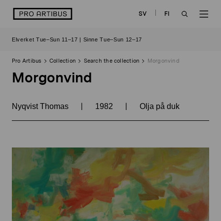
Skip
logo
SV
FI
to
OPEN
OP
content
Elverket Tue–Sun 11–17 | Sinne Tue–Sun 12–17
SEARCH
NAV
Pro Artibus
Collection
Search the collection
Morgonvind
Morgonvind
|
|
Nyqvist Thomas
1982
Olja på duk