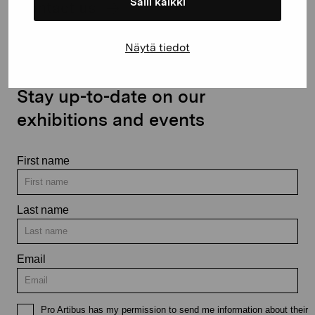
Salli kaikki
Contact us
Näytä tiedot
Stay up-to-date on our
exhibitions and events
First name
Last name
Email
Pro Artibus has my permission to send me information about their