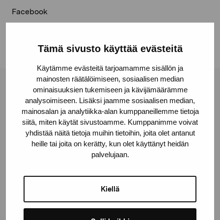
Facebook
Linkedin
Tämä sivusto käyttää evästeitä
Käytämme evästeitä tarjoamamme sisällön ja
mainosten räätälöimiseen, sosiaalisen median
ominaisuuksien tukemiseen ja kävijämäärämme
Pro Artibus Foundation
analysoimiseen. Lisäksi jaamme sosiaalisen median,
mainosalan ja analytiikka-alan kumppaneillemme tietoja
siitä, miten käytät sivustoamme. Kumppanimme voivat
Gustav Wasas gata 11
yhdistää näitä tietoja muihin tietoihin, joita olet antanut
10600 Ekenäs
heille tai joita on kerätty, kun olet käyttänyt heidän
proartibus@proartibus.fi
palvelujaan.
+358 (0)50 371 6339
Kiellä