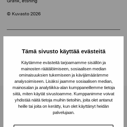
Grafik, etsning
© Kuvasto 2026
Share:
Tämä sivusto käyttää evästeitä
Facebook
Linkedin
Käytämme evästeitä tarjoamamme sisällön ja
mainosten räätälöimiseen, sosiaalisen median
ominaisuuksien tukemiseen ja kävijämäärämme
analysoimiseen. Lisäksi jaamme sosiaalisen median,
mainosalan ja analytiikka-alan kumppaneillemme tietoja
siitä, miten käytät sivustoamme. Kumppanimme voivat
Pro Artibus Foundation
yhdistää näitä tietoja muihin tietoihin, joita olet antanut
heille tai joita on kerätty, kun olet käyttänyt heidän
palvelujaan.
Gustav Wasas gata 11
10600 Ekenäs