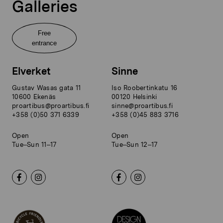
Galleries
Free
entrance
Elverket
Sinne
Gustav Wasas gata 11
Iso Roobertinkatu 16
10600 Ekenäs
00120 Helsinki
proartibus@proartibus.fi
sinne@proartibus.fi
+358 (0)50 371 6339
+358 (0)45 883 3716
Open
Open
Tue–Sun 11–17
Tue–Sun 12–17