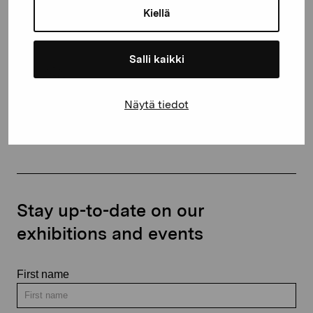
Kiellä
proartibus@proartibus.fi
+358 (0)50 371 6339
Salli kaikki
Näytä tiedot
Contact us
Stay up-to-date on our
exhibitions and events
First name