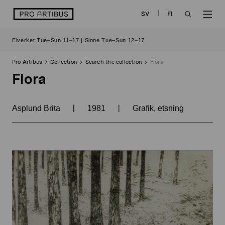
Skip
logo
SV
FI
to
OPEN
OP
content
Elverket Tue–Sun 11–17 | Sinne Tue–Sun 12–17
SEARCH
NAV
Pro Artibus
Collection
Search the collection
Flora
Flora
|
|
Asplund Brita
1981
Grafik, etsning