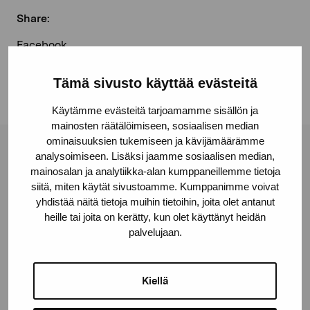
Share:
Facebook
Linkedin
Tämä sivusto käyttää evästeitä
Käytämme evästeitä tarjoamamme sisällön ja
mainosten räätälöimiseen, sosiaalisen median
ominaisuuksien tukemiseen ja kävijämäärämme
Pro Artibus Foundation
analysoimiseen. Lisäksi jaamme sosiaalisen median,
mainosalan ja analytiikka-alan kumppaneillemme tietoja
siitä, miten käytät sivustoamme. Kumppanimme voivat
yhdistää näitä tietoja muihin tietoihin, joita olet antanut
Gustav Wasas gata 11
heille tai joita on kerätty, kun olet käyttänyt heidän
10600 Ekenäs
palvelujaan.
proartibus@proartibus.fi
+358 (0)50 371 6339
Kiellä