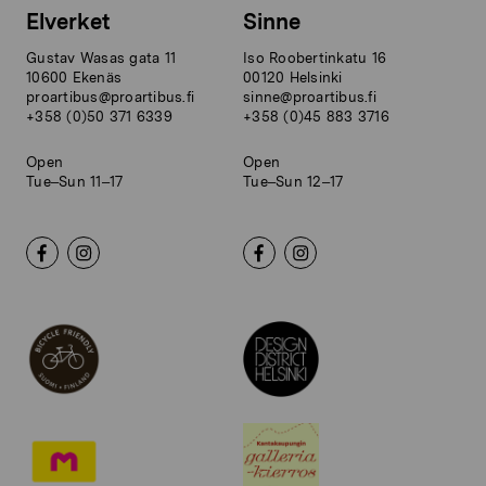
Elverket
Sinne
Gustav Wasas gata 11
Iso Roobertinkatu 16
10600 Ekenäs
00120 Helsinki
proartibus@proartibus.fi
sinne@proartibus.fi
+358 (0)50 371 6339
+358 (0)45 883 3716
Open
Open
Tue–Sun 11–17
Tue–Sun 12–17