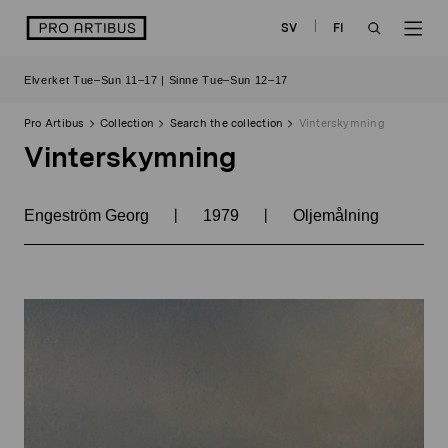
Skip
logo
SV
FI
to
OPEN
OP
content
Elverket Tue–Sun 11–17 | Sinne Tue–Sun 12–17
SEARCH
NAV
Pro Artibus
Collection
Search the collection
Vinterskymning
Vinterskymning
|
|
Engeström Georg
1979
Oljemålning