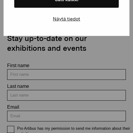
Contact us
Näytä tiedot
Stay up-to-date on our
exhibitions and events
First name
Last name
Email
Pro Artibus has my permission to send me information about their