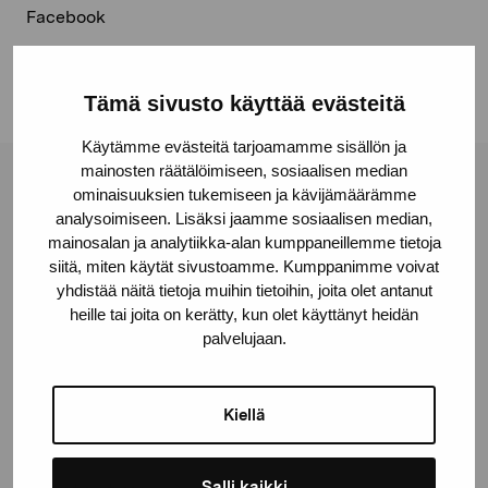
Facebook
Linkedin
Tämä sivusto käyttää evästeitä
Käytämme evästeitä tarjoamamme sisällön ja
mainosten räätälöimiseen, sosiaalisen median
Pro Artibus Foundation
ominaisuuksien tukemiseen ja kävijämäärämme
analysoimiseen. Lisäksi jaamme sosiaalisen median,
mainosalan ja analytiikka-alan kumppaneillemme tietoja
siitä, miten käytät sivustoamme. Kumppanimme voivat
Gustav Wasas gata 11
yhdistää näitä tietoja muihin tietoihin, joita olet antanut
10600 Ekenäs
heille tai joita on kerätty, kun olet käyttänyt heidän
proartibus@proartibus.fi
palvelujaan.
+358 (0)50 371 6339
Kiellä
Salli kaikki