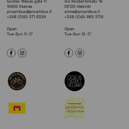
Gustav Wasas gata 11
Iso Roobertinkatu 16
10600 Ekenäs
00120 Helsinki
proartibus@proartibus.fi
sinne@proartibus.fi
+358 (0)50 371 6339
+358 (0)45 883 3716
Open
Open
Tue–Sun 11–17
Tue–Sun 12–17