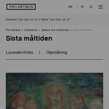
Skip
logo
SV
FI
to
OPEN
OP
content
Elverket Tue–Sun 11–17 | Sinne Tue–Sun 12–17
SEARCH
NAV
Pro Artibus
Collection
Search the collection
Sista måltiden
Sista måltiden
|
Lucander Anitra
Oljemålning