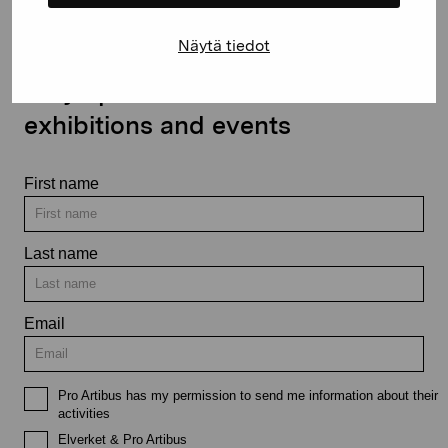
Näytä tiedot
Stay up-to-date on our
exhibitions and events
First name
Last name
Email
Pro Artibus has my permission to send me information about their
activities
Elverket & Pro Artibus