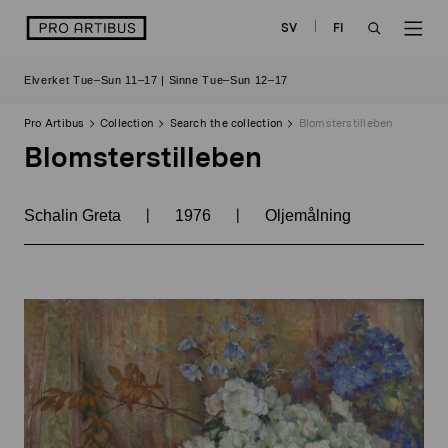
Skip
logo
SV
FI
to
OPEN
OP
content
Elverket Tue–Sun 11–17 | Sinne Tue–Sun 12–17
SEARCH
NAV
Pro Artibus
Collection
Search the collection
Blomsterstilleben
Blomsterstilleben
|
|
Schalin Greta
1976
Oljemålning