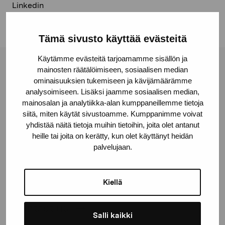
Linkedin
Tämä sivusto käyttää evästeitä
Käytämme evästeitä tarjoamamme sisällön ja
mainosten räätälöimiseen, sosiaalisen median
Pro Artibus Foundation
ominaisuuksien tukemiseen ja kävijämäärämme
analysoimiseen. Lisäksi jaamme sosiaalisen median,
mainosalan ja analytiikka-alan kumppaneillemme tietoja
Gustav Wasas gata 11
siitä, miten käytät sivustoamme. Kumppanimme voivat
10600 Ekenäs
yhdistää näitä tietoja muihin tietoihin, joita olet antanut
proartibus@proartibus.fi
heille tai joita on kerätty, kun olet käyttänyt heidän
+358 (0)50 371 6339
palvelujaan.
Kiellä
Contact us
Salli kaikki