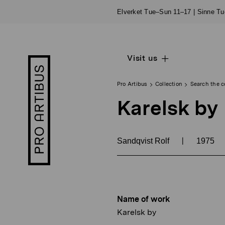
Skip
Elverket Tue–Sun 11–17 | Sinne T
to
content
Visit us
Open
Pro
sub
Artibus
navigation
logo
Pro Artibus
Collection
Search the c
Karelsk by
|
Sandqvist Rolf
1975
Name of work
Karelsk by