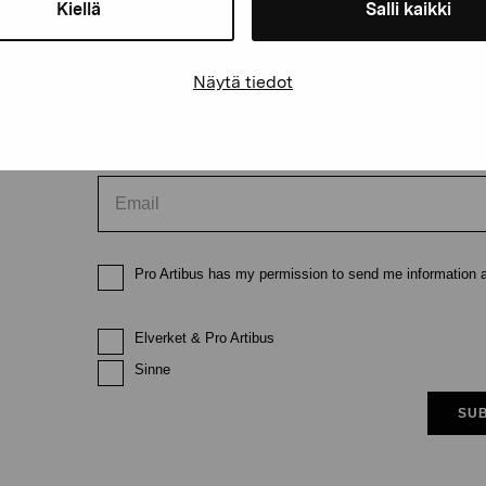
Kiellä
Salli kaikki
First name
Last nam
Näytä tiedot
Email
Pro Artibus has my permission to send me information ab
Elverket & Pro Artibus
Sinne
SUB