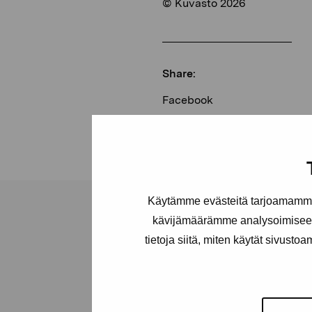
© Kuvasto 2026
Share:
Facebook
Linkedin
Käytämme evästeitä tarjoamamme 
kävijämäärämme analysoimiseen
tietoja siitä, miten käytät sivusto
Pro Artibus
Foundation