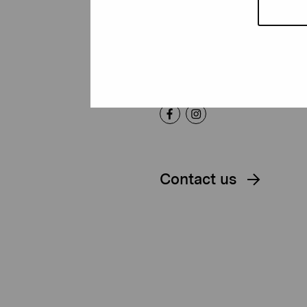
Gustav Wasas gata 11
10600 Ekenäs
proartibus@proartibus.fi
+358 (0)50 371 6339
Contact us