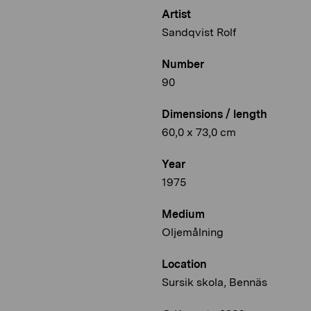
Artist
Sandqvist Rolf
Number
90
Dimensions / length
60,0 x 73,0 cm
Year
1975
Medium
Oljemålning
Location
Sursik skola, Bennäs