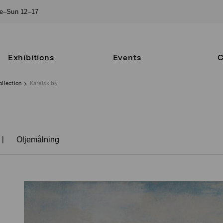
ue–Sun 12–17
Exhibitions
Events
C
ollection
Karelsk by
|
Oljemålning