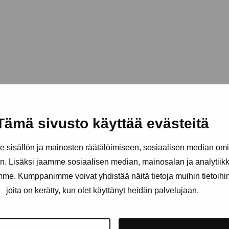
Tämä sivusto käyttää evästeitä
sisällön ja mainosten räätälöimiseen, sosiaalisen median om
. Lisäksi jaamme sosiaalisen median, mainosalan ja analytii
amme. Kumppanimme voivat yhdistää näitä tietoja muihin tietoihin, 
joita on kerätty, kun olet käyttänyt heidän palvelujaan.
Stay up-to-date on our exhibi