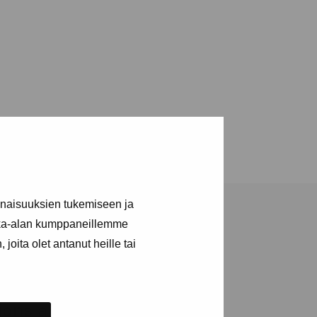
inaisuuksien tukemiseen ja
kka-alan kumppaneillemme
joita olet antanut heille tai
tions and events