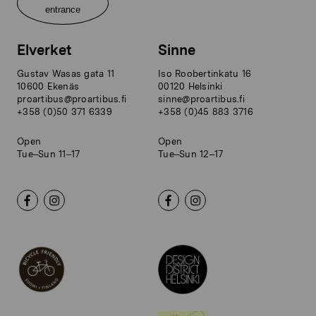
entrance
Elverket
Sinne
Gustav Wasas gata 11
Iso Roobertinkatu 16
10600 Ekenäs
00120 Helsinki
proartibus@proartibus.fi
sinne@proartibus.fi
+358 (0)50 371 6339
+358 (0)45 883 3716
Open
Open
Tue–Sun 11–17
Tue–Sun 12–17