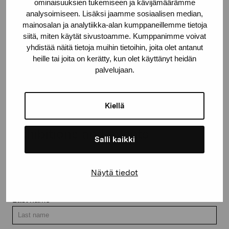
ominaisuuksien tukemiseen ja kävijämäärämme
analysoimiseen. Lisäksi jaamme sosiaalisen median,
mainosalan ja analytiikka-alan kumppaneillemme tietoja
siitä, miten käytät sivustoamme. Kumppanimme voivat
yhdistää näitä tietoja muihin tietoihin, joita olet antanut
Contact us
heille tai joita on kerätty, kun olet käyttänyt heidän
palvelujaan.
Kiellä
Stay up-to-date on our
exhibitions and events
Salli kaikki
First name
Näytä tiedot
Last name