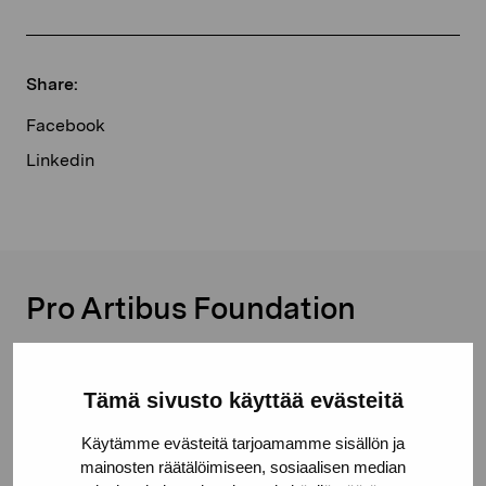
Share:
Facebook
Linkedin
Pro Artibus Foundation
Gustav Wasas gata 11
Tämä sivusto käyttää evästeitä
10600 Ekenäs
proartibus@proartibus.fi
Käytämme evästeitä tarjoamamme sisällön ja
+358 (0)50 371 6339
mainosten räätälöimiseen, sosiaalisen median