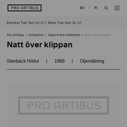
Skip
logo
SV
FI
to
OPEN
OP
content
Elverket Tue–Sun 11–17 | Sinne Tue–Sun 12–17
SEARCH
NAV
Pro Artibus
Collection
Search the collection
Natt över klippan
Natt över klippan
|
|
Stenbäck Hildur
1969
Oljemålning