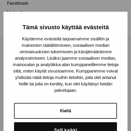
Facebook
Linkedin
Tämä sivusto käyttää evästeitä
Käytämme evästeitä tarjoamamme sisällön ja
mainosten räätälöimiseen, sosiaalisen median
Pro Artibus Foundation
ominaisuuksien tukemiseen ja kävijämäärämme
analysoimiseen. Lisäksi jaamme sosiaalisen median,
mainosalan ja analytiikka-alan kumppaneillemme tietoja
siitä, miten käytät sivustoamme. Kumppanimme voivat
Gustav Wasas gata 11
yhdistää näitä tietoja muihin tietoihin, joita olet antanut
10600 Ekenäs
heille tai joita on kerätty, kun olet käyttänyt heidän
proartibus@proartibus.fi
palvelujaan.
+358 (0)50 371 6339
Kiellä
Contact us
Salli kaikki