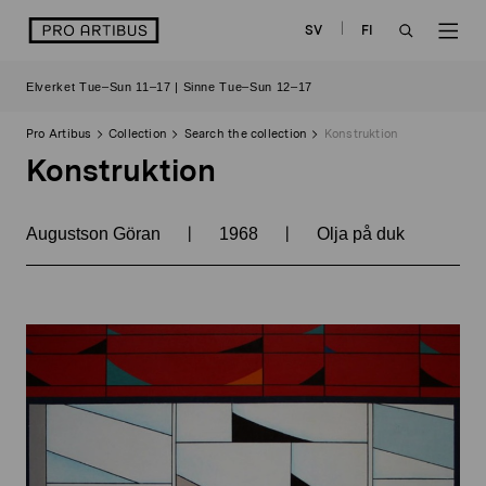
Skip
logo
SV
FI
to
OPEN
OP
content
Elverket Tue–Sun 11–17 | Sinne Tue–Sun 12–17
SEARCH
NAV
Pro Artibus
Collection
Search the collection
Konstruktion
Konstruktion
|
|
Augustson Göran
1968
Olja på duk