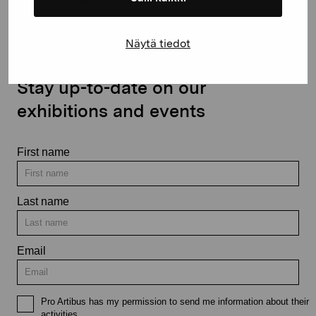
Näytä tiedot
Stay up-to-date on our
exhibitions and events
First name
Last name
Email
Pro Artibus has my permission to send me information about their
activities