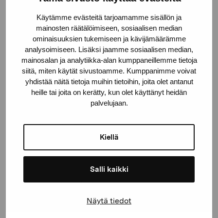
Käytämme evästeitä tarjoamamme sisällön ja
Gustav Wasas gata 11
mainosten räätälöimiseen, sosiaalisen median
10600 Ekenäs
ominaisuuksien tukemiseen ja kävijämäärämme
analysoimiseen. Lisäksi jaamme sosiaalisen median,
proartibus@proartibus.fi
mainosalan ja analytiikka-alan kumppaneillemme tietoja
+358 (0)50 371 6339
siitä, miten käytät sivustoamme. Kumppanimme voivat
yhdistää näitä tietoja muihin tietoihin, joita olet antanut
heille tai joita on kerätty, kun olet käyttänyt heidän
palvelujaan.
Contact us
Kiellä
Salli kaikki
Stay up-to-date on our
exhibitions and events
Näytä tiedot