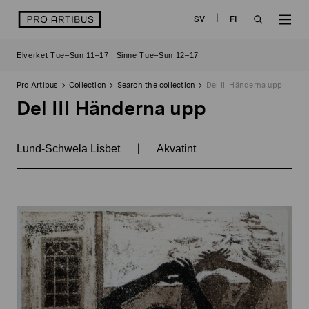
Skip
logo
SV
FI
to
OPEN
OP
content
Elverket Tue–Sun 11–17 | Sinne Tue–Sun 12–17
SEARCH
NAV
Pro Artibus
Collection
Search the collection
Del III Händerna upp
Del III Händerna upp
|
Lund-Schwela Lisbet
Akvatint