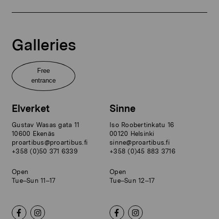
Galleries
Free
entrance
Elverket
Sinne
Gustav Wasas gata 11
Iso Roobertinkatu 16
10600 Ekenäs
00120 Helsinki
proartibus@proartibus.fi
sinne@proartibus.fi
+358 (0)50 371 6339
+358 (0)45 883 3716
Open
Open
Tue–Sun 11–17
Tue–Sun 12–17