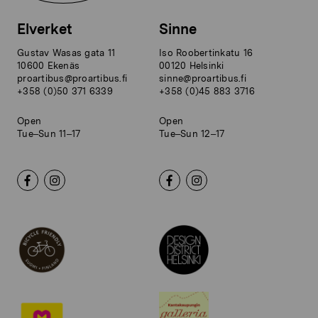
Elverket
Sinne
Gustav Wasas gata 11
Iso Roobertinkatu 16
10600 Ekenäs
00120 Helsinki
proartibus@proartibus.fi
sinne@proartibus.fi
+358 (0)50 371 6339
+358 (0)45 883 3716
Open
Open
Tue–Sun 11–17
Tue–Sun 12–17