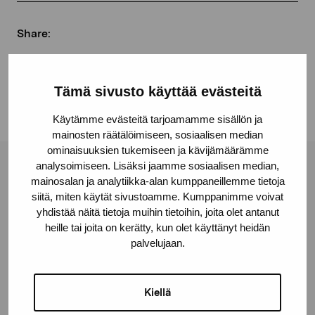
Share:
Facebook
Linkedin
Tämä sivusto käyttää evästeitä
Käytämme evästeitä tarjoamamme sisällön ja
mainosten räätälöimiseen, sosiaalisen median
ominaisuuksien tukemiseen ja kävijämäärämme
analysoimiseen. Lisäksi jaamme sosiaalisen median,
Pro Artibus Foundation
mainosalan ja analytiikka-alan kumppaneillemme tietoja
siitä, miten käytät sivustoamme. Kumppanimme voivat
yhdistää näitä tietoja muihin tietoihin, joita olet antanut
Gustav Wasas gata 11
heille tai joita on kerätty, kun olet käyttänyt heidän
10600 Ekenäs
palvelujaan.
proartibus@proartibus.fi
+358 (0)50 371 6339
Kiellä