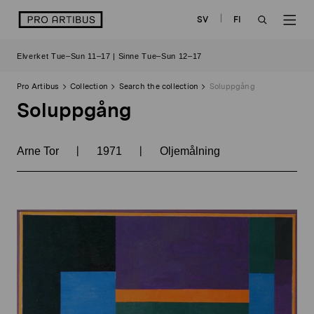
Skip
logo
SV
FI
to
OPEN
OP
content
Elverket Tue–Sun 11–17 | Sinne Tue–Sun 12–17
SEARCH
NAV
Pro Artibus
Collection
Search the collection
Soluppgång
Soluppgång
|
|
Arne Tor
1971
Oljemålning