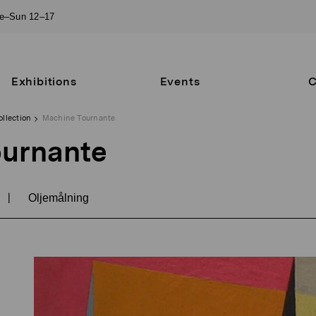
ue–Sun 12–17
Exhibitions
Events
C
ollection
Machine Tournante
ournante
|
Oljemålning