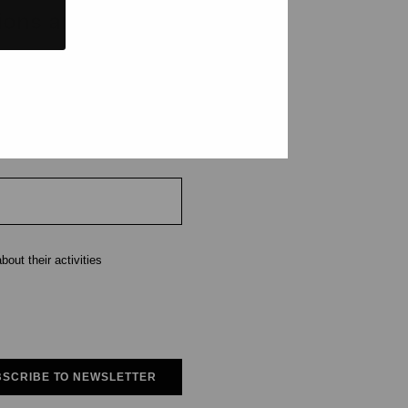
tions and events
e
out their activities
SCRIBE TO NEWSLETTER