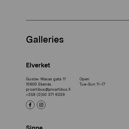
Galleries
Elverket
Gustav Wasas gata 11
Open
10600 Ekenäs
Tue–Sun 11–17
proartibus@proartibus.fi
+358 (0)50 371 6339
Sinne