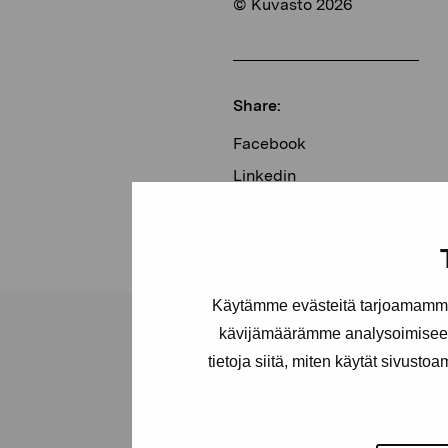
© Kuvasto 2026
Share:
Facebook
Linkedin
Käytämme evästeitä tarjoamamme 
kävijämäärämme analysoimiseen
tietoja siitä, miten käytät sivusto
Pro Artibus