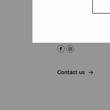
Foundation
Gustav Wasas gata 11
10600 Ekenäs
proartibus@proartibus.fi
+358 (0)50 371 6339
Contact us