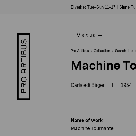
Skip
Elverket Tue–Sun 11–17 | Sinne T
to
content
Visit us
Open
Pro
sub
Artibus
navigation
logo
Pro Artibus
Collection
Search the c
Machine T
|
Carlstedt Birger
1954
Name of work
Machine Tournante