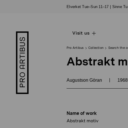
Skip
Elverket Tue–Sun 11–17 | Sinne T
to
content
Visit us
Open
Pro
sub
Artibus
navigation
logo
Pro Artibus
Collection
Search the c
Abstrakt m
|
Augustson Göran
196
Name of work
Abstrakt motiv