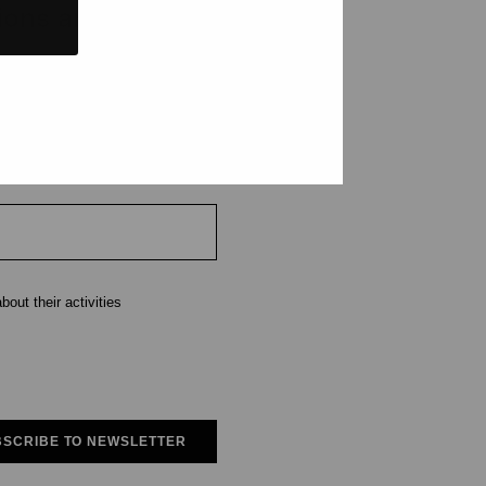
tions and events
e
out their activities
SCRIBE TO NEWSLETTER