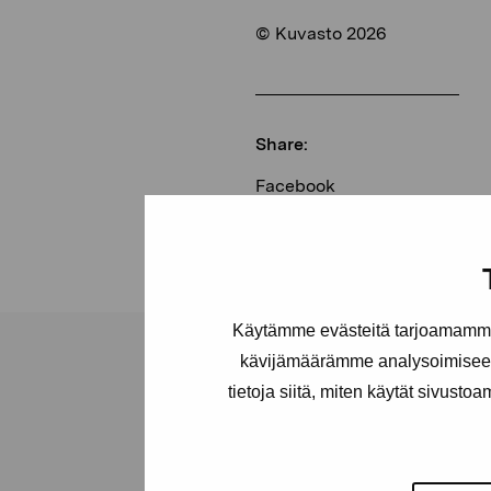
© Kuvasto 2026
Share:
Facebook
Linkedin
Käytämme evästeitä tarjoamamme 
kävijämäärämme analysoimiseen
tietoja siitä, miten käytät sivusto
Pro Artibus