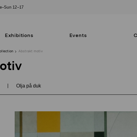
ue–Sun 12–17
Exhibitions
Events
C
ollection
Abstrakt motiv
otiv
|
8
Olja på duk