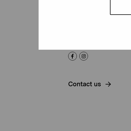
Foundation
Gustav Wasas gata 11
10600 Ekenäs
proartibus@proartibus.fi
+358 (0)50 371 6339
Contact us