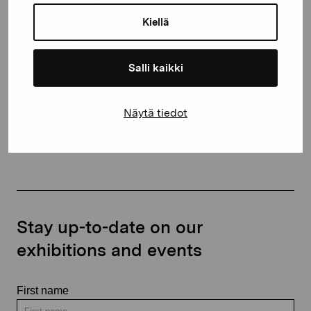
10600 Ekenäs
Kiellä
proartibus@proartibus.fi
+358 (0)50 371 6339
Salli kaikki
Näytä tiedot
Contact us
Stay up-to-date on our
exhibitions and events
First name