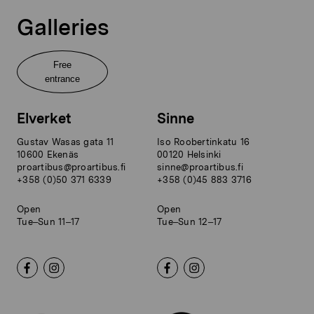
Galleries
Free
entrance
Elverket
Sinne
Gustav Wasas gata 11
Iso Roobertinkatu 16
10600 Ekenäs
00120 Helsinki
proartibus@proartibus.fi
sinne@proartibus.fi
+358 (0)50 371 6339
+358 (0)45 883 3716
Open
Open
Tue–Sun 11–17
Tue–Sun 12–17