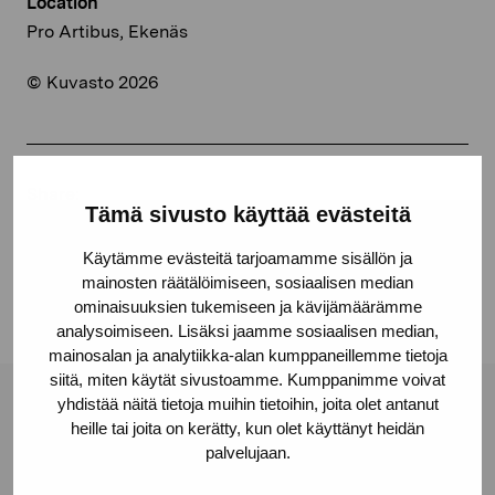
Location
Pro Artibus, Ekenäs
© Kuvasto 2026
Share:
Tämä sivusto käyttää evästeitä
Facebook
Käytämme evästeitä tarjoamamme sisällön ja
Linkedin
mainosten räätälöimiseen, sosiaalisen median
ominaisuuksien tukemiseen ja kävijämäärämme
analysoimiseen. Lisäksi jaamme sosiaalisen median,
mainosalan ja analytiikka-alan kumppaneillemme tietoja
siitä, miten käytät sivustoamme. Kumppanimme voivat
yhdistää näitä tietoja muihin tietoihin, joita olet antanut
Pro Artibus Foundation
heille tai joita on kerätty, kun olet käyttänyt heidän
palvelujaan.
Gustav Wasas gata 11