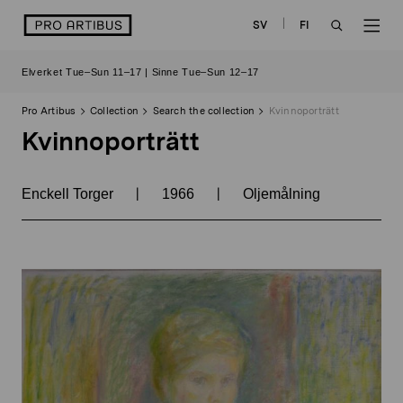
Skip
logo
SV
FI
to
OPEN
OP
content
Elverket Tue–Sun 11–17 | Sinne Tue–Sun 12–17
SEARCH
NAV
Pro Artibus
Collection
Search the collection
Kvinnoporträtt
Kvinnoporträtt
|
|
Enckell Torger
1966
Oljemålning