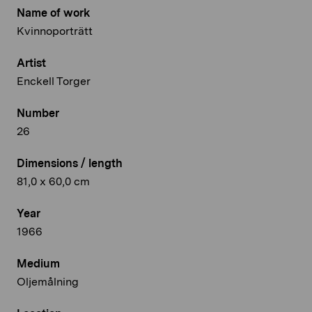
Name of work
Kvinnoporträtt
Artist
Enckell Torger
Number
26
Dimensions / length
81,0 x 60,0 cm
Year
1966
Medium
Oljemålning