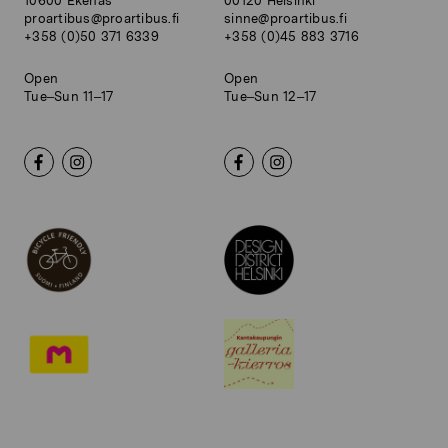
10600 Ekenäs
00120 Helsinki
proartibus@proartibus.fi
sinne@proartibus.fi
+358 (0)50 371 6339
+358 (0)45 883 3716
Open
Open
Tue–Sun 11–17
Tue–Sun 12–17