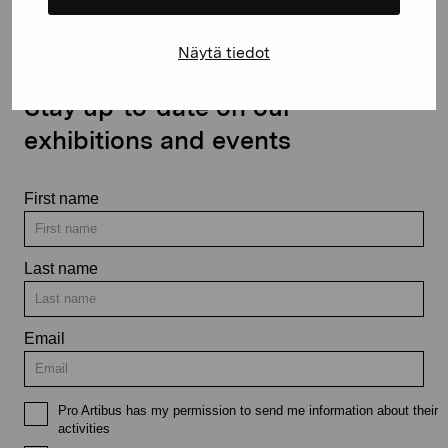
Näytä tiedot
Stay up-to-date on our
exhibitions and events
First name
Last name
Email
Pro Artibus has my permission to send me information about their
activities