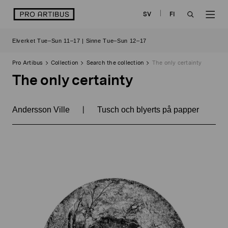
Skip
logo
SV
FI
to
OPEN
OP
content
Elverket Tue–Sun 11–17 | Sinne Tue–Sun 12–17
SEARCH
NAV
Pro Artibus
Collection
Search the collection
The only certainty
The only certainty
|
Andersson Ville
Tusch och blyerts på papper