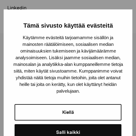
Linkedin
Tämä sivusto käyttää evästeitä
Käytämme evästeitä tarjoamamme sisällön ja
mainosten räätälöimiseen, sosiaalisen median
Pro Artibus Foundation
ominaisuuksien tukemiseen ja kävijämäärämme
analysoimiseen. Lisäksi jaamme sosiaalisen median,
mainosalan ja analytiikka-alan kumppaneillemme tietoja
Gustav Wasas gata 11
siitä, miten käytät sivustoamme. Kumppanimme voivat
10600 Ekenäs
yhdistää näitä tietoja muihin tietoihin, joita olet antanut
heille tai joita on kerätty, kun olet käyttänyt heidän
proartibus@proartibus.fi
palvelujaan.
+358 (0)50 371 6339
Kiellä
Contact us
Salli kaikki