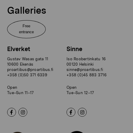
Galleries
Free
entrance
Elverket
Sinne
Gustav Wasas gata 11
Iso Roobertinkatu 16
10600 Ekenäs
00120 Helsinki
proartibus@proartibus.fi
sinne@proartibus.fi
+358 (0)50 371 6339
+358 (0)45 883 3716
Open
Open
Tue–Sun 11–17
Tue–Sun 12–17