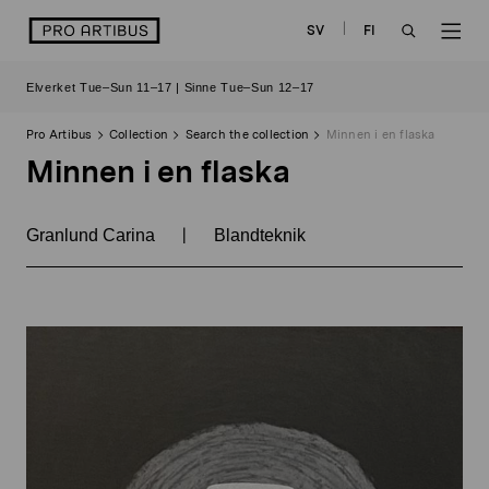
Skip
logo
SV
FI
to
OPEN
OP
content
Elverket Tue–Sun 11–17 | Sinne Tue–Sun 12–17
SEARCH
NAV
Pro Artibus
Collection
Search the collection
Minnen i en flaska
Minnen i en flaska
|
Granlund Carina
Blandteknik