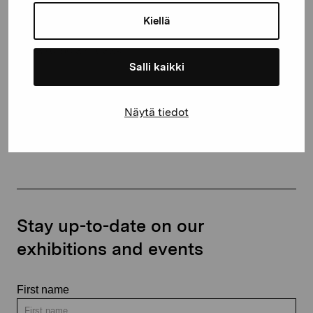
10600 Ekenäs
Kiellä
proartibus@proartibus.fi
+358 (0)50 371 6339
Salli kaikki
Näytä tiedot
Contact us
Stay up-to-date on our
exhibitions and events
First name