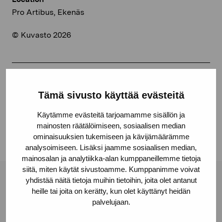
Pro Artibus, Ekenäs
© Kuvasto 2026
Share:
Tämä sivusto käyttää evästeitä
Facebook
Käytämme evästeitä tarjoamamme sisällön ja
Linkedin
mainosten räätälöimiseen, sosiaalisen median
ominaisuuksien tukemiseen ja kävijämäärämme
analysoimiseen. Lisäksi jaamme sosiaalisen median,
mainosalan ja analytiikka-alan kumppaneillemme tietoja
siitä, miten käytät sivustoamme. Kumppanimme voivat
yhdistää näitä tietoja muihin tietoihin, joita olet antanut
Pro Artibus Foundation
heille tai joita on kerätty, kun olet käyttänyt heidän
palvelujaan.
Gustav Wasas gata 11