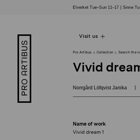
Skip
Elverket Tue–Sun 11–17 | Sinne T
to
content
Visit us
Open
Pro
sub
Artibus
navigation
logo
Pro Artibus
Collection
Search the c
Vivid dream
|
Norrgård Löfqvist Janika
Name of work
Vivid dream 1