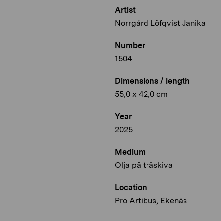
Artist
Norrgård Löfqvist Janika
Number
1504
Dimensions / length
55,0 x 42,0 cm
Year
2025
Medium
Olja på träskiva
Location
Pro Artibus, Ekenäs