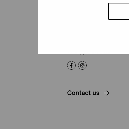
Pro Artibus
Foundation
Gustav Wasas gata 11
10600 Ekenäs
proartibus@proartibus.fi
+358 (0)50 371 6339
Contact us