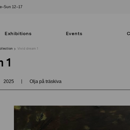
ue–Sun 12–17
Exhibitions
Events
C
ollection
Vivid dream 1
 1
|
2025
Olja på träskiva