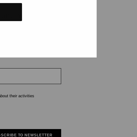
tions and events
e
out their activities
SCRIBE TO NEWSLETTER