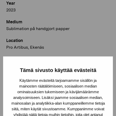
Year
2023
Medium
Sublimation på handgjort papper
Location
Pro Artibus, Ekenäs
© Kuvasto 2026
Tämä sivusto käyttää evästeitä
Käytämme evästeitä tarjoamamme sisällön ja
Share:
mainosten räätälöimiseen, sosiaalisen median
ominaisuuksien tukemiseen ja kävijämäärämme
Facebook
analysoimiseen. Lisäksi jaamme sosiaalisen median,
mainosalan ja analytiikka-alan kumppaneillemme tietoja
Linkedin
siitä, miten käytät sivustoamme. Kumppanimme voivat
yhdistää näitä tietoja muihin tietoihin, joita olet antanut