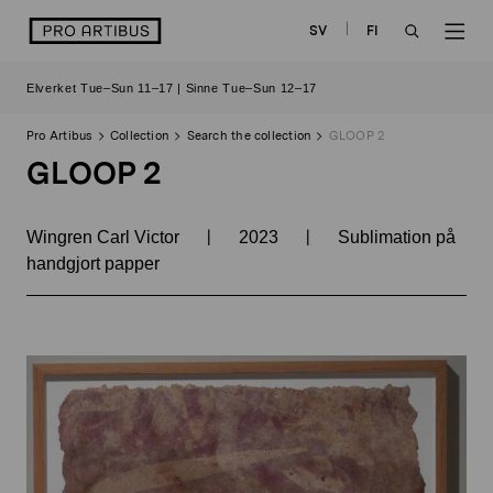
Skip
logo
SV
FI
to
OPEN
OP
content
Elverket Tue–Sun 11–17 | Sinne Tue–Sun 12–17
SEARCH
NAV
Pro Artibus
Collection
Search the collection
GLOOP 2
GLOOP 2
|
|
Wingren Carl Victor
2023
Sublimation på
handgjort papper