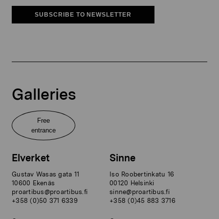
SUBSCRIBE TO NEWSLETTER
Galleries
Free
entrance
Elverket
Sinne
Gustav Wasas gata 11
Iso Roobertinkatu 16
10600 Ekenäs
00120 Helsinki
proartibus@proartibus.fi
sinne@proartibus.fi
+358 (0)50 371 6339
+358 (0)45 883 3716