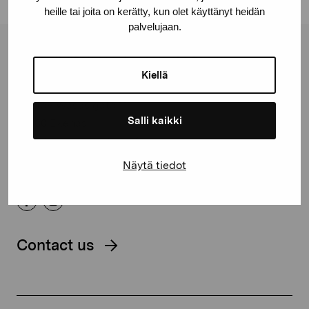
heille tai joita on kerätty, kun olet käyttänyt heidän
palvelujaan.
Pro Artibus Foundation
Kiellä
Gustav Wasas gata 11
Salli kaikki
10600 Ekenäs
proartibus@proartibus.fi
+358 (0)50 371 6339
Näytä tiedot
Contact us