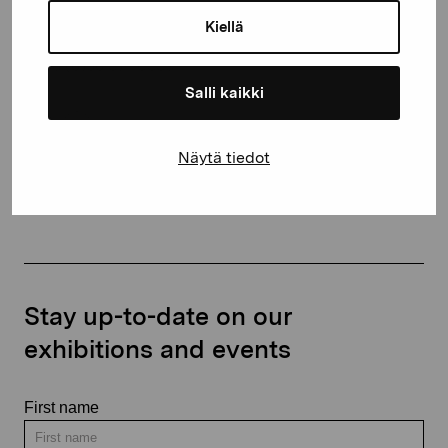
10600 Ekenäs
Kiellä
proartibus@proartibus.fi
+358 (0)50 371 6339
Salli kaikki
Näytä tiedot
Contact us
Stay up-to-date on our
exhibitions and events
First name