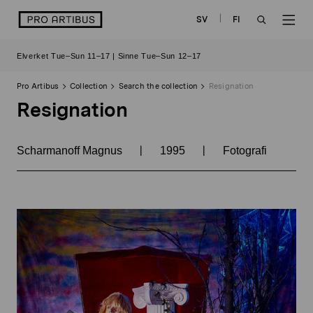
Skip
logo
SV
FI
to
OPEN
OP
content
Elverket Tue–Sun 11–17 | Sinne Tue–Sun 12–17
SEARCH
NAV
Pro Artibus
Collection
Search the collection
Resignation
Resignation
|
|
Scharmanoff Magnus
1995
Fotografi