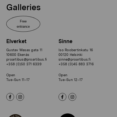
Galleries
Free
entrance
Elverket
Sinne
Gustav Wasas gata 11
Iso Roobertinkatu 16
10600 Ekenäs
00120 Helsinki
proartibus@proartibus.fi
sinne@proartibus.fi
+358 (0)50 371 6339
+358 (0)45 883 3716
Open
Open
Tue–Sun 11–17
Tue–Sun 12–17