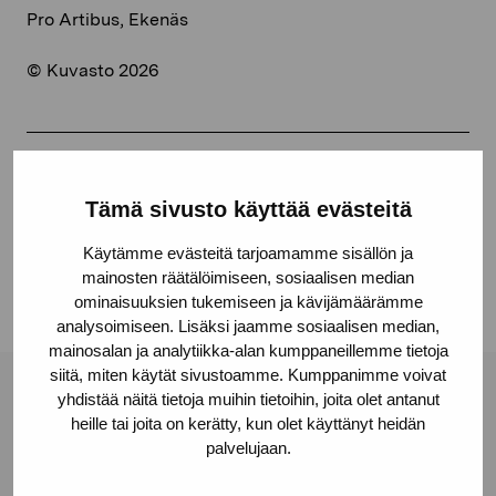
Pro Artibus, Ekenäs
© Kuvasto 2026
Share:
Tämä sivusto käyttää evästeitä
Facebook
Käytämme evästeitä tarjoamamme sisällön ja
Linkedin
mainosten räätälöimiseen, sosiaalisen median
ominaisuuksien tukemiseen ja kävijämäärämme
analysoimiseen. Lisäksi jaamme sosiaalisen median,
mainosalan ja analytiikka-alan kumppaneillemme tietoja
siitä, miten käytät sivustoamme. Kumppanimme voivat
yhdistää näitä tietoja muihin tietoihin, joita olet antanut
Pro Artibus Foundation
heille tai joita on kerätty, kun olet käyttänyt heidän
palvelujaan.
Gustav Wasas gata 11