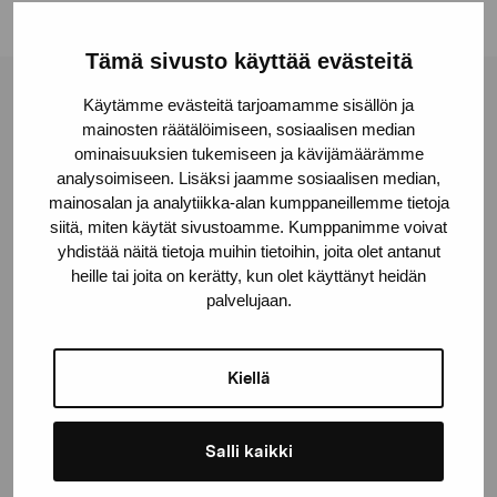
Tämä sivusto käyttää evästeitä
Käytämme evästeitä tarjoamamme sisällön ja
Pro Artibus Foundation
mainosten räätälöimiseen, sosiaalisen median
ominaisuuksien tukemiseen ja kävijämäärämme
analysoimiseen. Lisäksi jaamme sosiaalisen median,
Gustav Wasas gata 11
mainosalan ja analytiikka-alan kumppaneillemme tietoja
10600 Ekenäs
siitä, miten käytät sivustoamme. Kumppanimme voivat
proartibus@proartibus.fi
yhdistää näitä tietoja muihin tietoihin, joita olet antanut
+358 (0)50 371 6339
heille tai joita on kerätty, kun olet käyttänyt heidän
palvelujaan.
Kiellä
Contact us
Salli kaikki