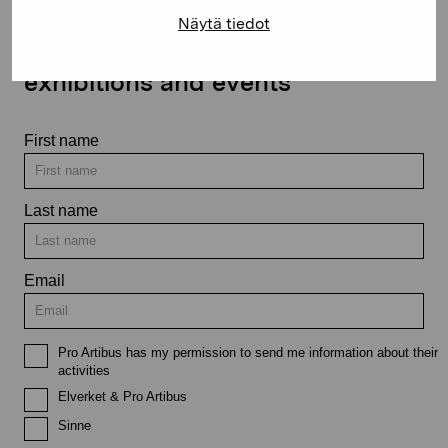
Näytä tiedot
Stay up-to-date on our
exhibitions and events
First name
Last name
Email
Pro Artibus has my permission to send me information about their
activities
Elverket & Pro Artibus
Sinne