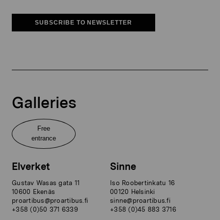
SUBSCRIBE TO NEWSLETTER
Galleries
Free
entrance
Elverket
Sinne
Gustav Wasas gata 11
Iso Roobertinkatu 16
10600 Ekenäs
00120 Helsinki
proartibus@proartibus.fi
sinne@proartibus.fi
+358 (0)50 371 6339
+358 (0)45 883 3716